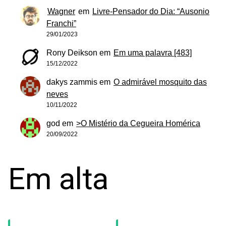
Wagner
em
Livre-Pensador do Dia: “Ausonio
Franchi”
29/01/2023
Rony Deikson
em
Em uma palavra [483]
15/12/2022
dakys zammis
em
O admirável mosquito das
neves
10/11/2022
god
em
>O Mistério da Cegueira Homérica
20/09/2022
Em alta