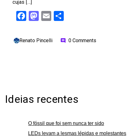
cujas […]
Facebook
Mastodon
Email
Share
Renato Pincelli
0 Comments
comment
Ideias recentes
O fóssil que foi sem nunca ter sido
LEDs levam a lesmas lépidas e molestantes