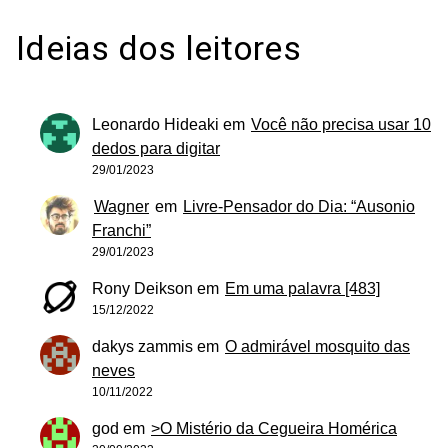
Ideias dos leitores
Leonardo Hideaki
em
Você não precisa usar 10
dedos para digitar
29/01/2023
Wagner
em
Livre-Pensador do Dia: “Ausonio
Franchi”
29/01/2023
Rony Deikson
em
Em uma palavra [483]
15/12/2022
dakys zammis
em
O admirável mosquito das
neves
10/11/2022
god
em
>O Mistério da Cegueira Homérica