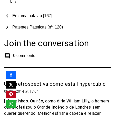
Lilly
chevron_left
Em uma palavra [167]
chevron_right
Patentes Patéticas (nº. 120)
Join the conversation
comment
0 comments
Uma retrospectiva como esta | hypercubic
02/01/2014 at 17:04
[…] sozinhos. Ou não, como diria William Lilly, o homem
que profetizou o Grande Incêndio de Londres sem
querer querendo. Melhor esfriar a cabeça e relaxar