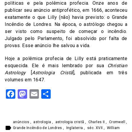
políticas e pela polêmica profecia. Onze anos de
publicar seu anúncio antiprofético, em 1666, aconteceu
exatamente o que Lilly (não) havia previsto: o Grande
Incêndio de Londres. Na época, o astrólogo chegou a
ser visto como suspeito de começar o incêndio.
Julgado pelo Parlamento, foi absolvido por falta de
provas. Esse anúncio lhe salvou a vida.
Hoje a polêmica profecia de Lilly está praticamente
esquecida. Ele é mais lembrado por sua
Christian
Astrology
[
Astrologia Cristã
], publicada em três
volumes em 1647.
Facebook
Mastodon
Email
Share
anúncios
,
astrologia
,
astrologia cristã
,
Charles II
,
Cromwell
,
label
Grande Incêndio de Londres
,
Inglaterra
,
séc. XVII
,
William