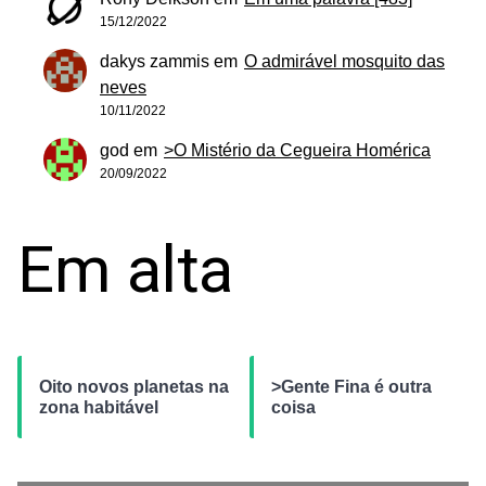
15/12/2022
dakys zammis
em
O admirável mosquito das
neves
10/11/2022
god
em
>O Mistério da Cegueira Homérica
20/09/2022
Em alta
Oito novos planetas na
>Gente Fina é outra
zona habitável
coisa