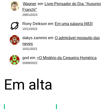
Wagner
em
Livre-Pensador do Dia: “Ausonio
Franchi”
29/01/2023
Rony Deikson
em
Em uma palavra [483]
15/12/2022
dakys zammis
em
O admirável mosquito das
neves
10/11/2022
god
em
>O Mistério da Cegueira Homérica
20/09/2022
Em alta