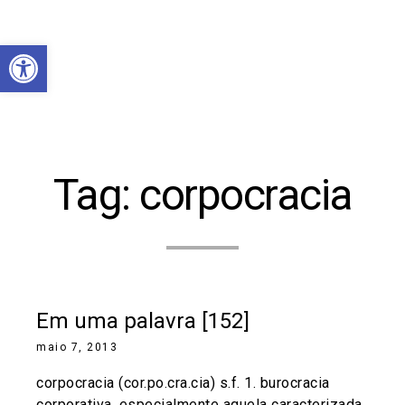
Abrir a barra de ferramentas
Tag:
corpocracia
Em uma palavra [152]
maio 7, 2013
corpocracia (cor.po.cra.cia) s.f. 1. burocracia
corporativa, especialmente aquela caracterizada