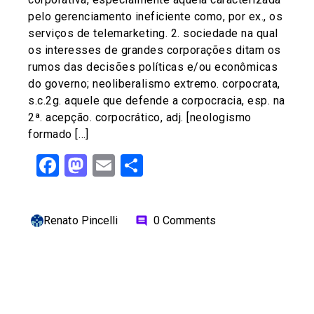
pelo gerenciamento ineficiente como, por ex., os
serviços de telemarketing. 2. sociedade na qual
os interesses de grandes corporações ditam os
rumos das decisões políticas e/ou econômicas
do governo; neoliberalismo extremo. corpocrata,
s.c.2g. aquele que defende a corpocracia, esp. na
2ª. acepção. corpocrático, adj. [neologismo
formado […]
Facebook
Mastodon
Email
Share
Renato Pincelli
0 Comments
comment