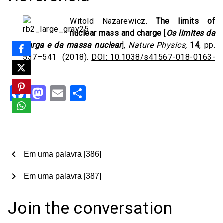
Witold Nazarewicz.
The limits of
nuclear mass and charge
[
Os limites da
carga e da massa nuclear
],
Nature Physics,
14
, pp.
537–541 (2018).
DOI: 10.1038/s41567-018-0163-
3
Facebook
Mastodon
Email
Share
chevron_left
Em uma palavra [386]
chevron_right
Em uma palavra [387]
Join the conversation