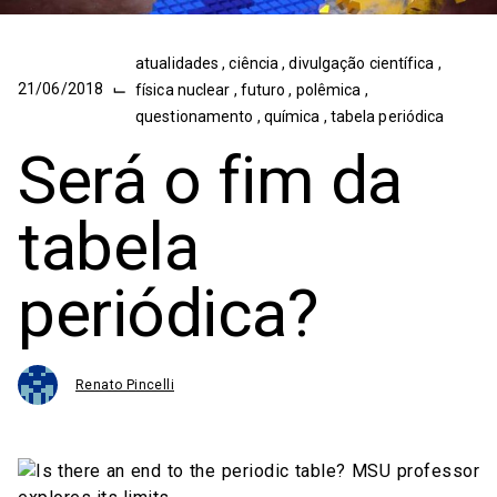
atualidades
,
ciência
,
divulgação científica
,
⌙
21/06/2018
física nuclear
,
futuro
,
polêmica
,
questionamento
,
química
,
tabela periódica
Será o fim da
tabela
periódica?
Renato Pincelli