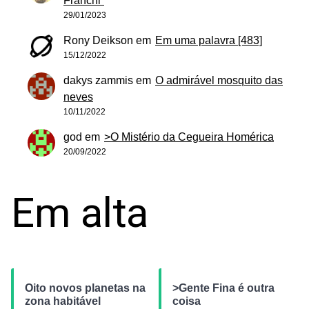
Franchi”
29/01/2023
Rony Deikson
em
Em uma palavra [483]
15/12/2022
dakys zammis
em
O admirável mosquito das
neves
10/11/2022
god
em
>O Mistério da Cegueira Homérica
20/09/2022
Em alta
Oito novos planetas na
>Gente Fina é outra
zona habitável
coisa