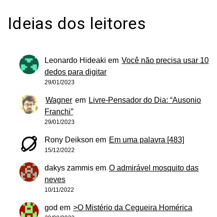
Ideias dos leitores
Leonardo Hideaki
em
Você não precisa usar 10
dedos para digitar
29/01/2023
Wagner
em
Livre-Pensador do Dia: “Ausonio
Franchi”
29/01/2023
Rony Deikson
em
Em uma palavra [483]
15/12/2022
dakys zammis
em
O admirável mosquito das
neves
10/11/2022
god
em
>O Mistério da Cegueira Homérica