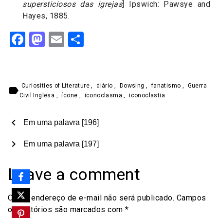
supersticiosos das igrejas
] Ipswich: Pawsye and
Hayes, 1885.
Facebook
Mastodon
Email
Share
Curiosities of Literature
,
diário
,
Dowsing
,
fanatismo
,
Guerra
label
Civil Inglesa
,
ícone
,
iconoclasma
,
iconoclastia
chevron_left
Em uma palavra [196]
chevron_right
Em uma palavra [197]
Leave a comment
O seu endereço de e-mail não será publicado.
Campos
obrigatórios são marcados com
*