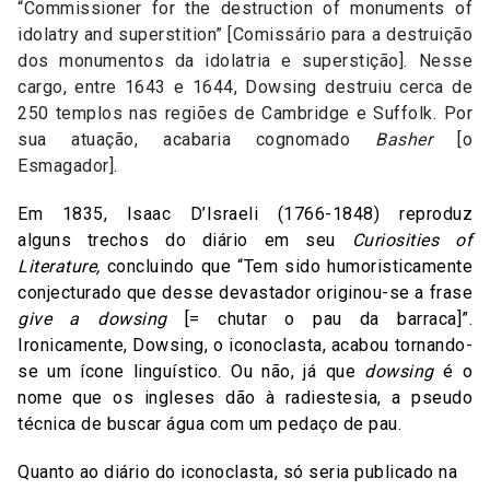
“Commissioner for the destruction of monuments of
idolatry and superstition” [Comissário para a destruição
dos monumentos da idolatria e superstição]. Nesse
cargo, entre 1643 e 1644, Dowsing destruiu cerca de
250 templos nas regiões de Cambridge e Suffolk. Por
sua atuação, acabaria cognomado
Basher
[o
Esmagador].
Em 1835, Isaac D’Israeli (1766-1848) reproduz
alguns trechos do diário em seu
Curiosities of
Literature,
concluindo que “Tem sido humoristicamente
conjecturado que desse devastador originou-se a frase
give a dowsing
[= chutar o pau da barraca]”.
Ironicamente, Dowsing, o iconoclasta, acabou tornando-
se um ícone linguístico. Ou não, já que
dowsing
é o
nome que os ingleses dão à radiestesia, a pseudo
técnica de buscar água com um pedaço de pau.
Quanto ao diário do iconoclasta, só seria publicado na