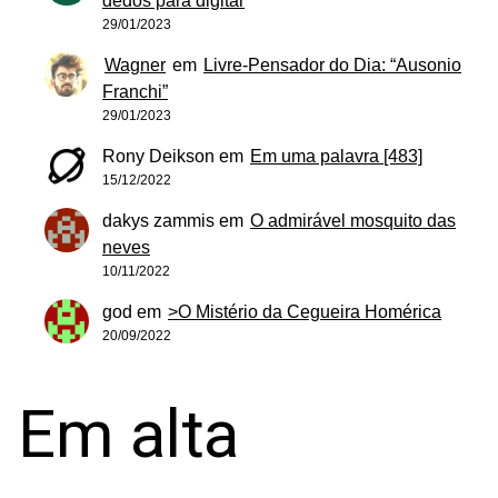
dedos para digitar
29/01/2023
Wagner
em
Livre-Pensador do Dia: “Ausonio
Franchi”
29/01/2023
Rony Deikson
em
Em uma palavra [483]
15/12/2022
dakys zammis
em
O admirável mosquito das
neves
10/11/2022
god
em
>O Mistério da Cegueira Homérica
20/09/2022
Em alta