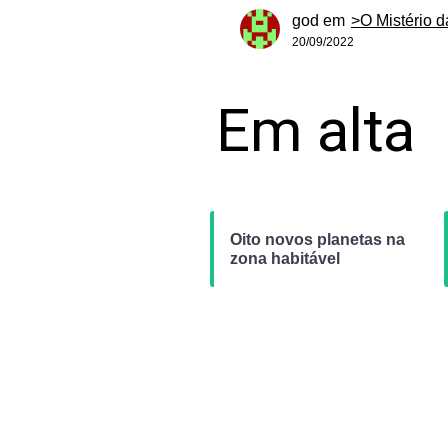
god
em
>O Mistério 
20/09/2022
Em alta
Oito novos planetas na
zona habitável