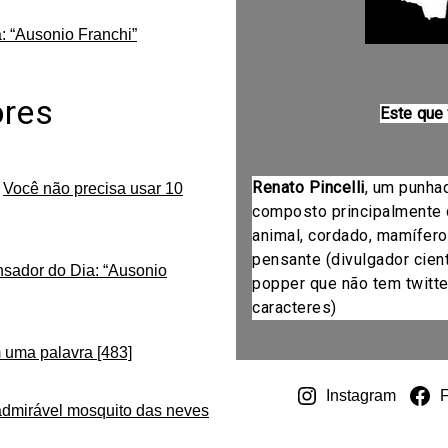
: “Ausonio Franchi”
ores
Este que
Renato Pincelli
, um punha
m
Você não precisa usar 10
composto principalmente 
animal, cordado, mamífero
pensante (divulgador cientí
nsador do Dia: “Ausonio
popper que não tem twitte
caracteres)
 uma palavra [483]
Instagram
admirável mosquito das neves