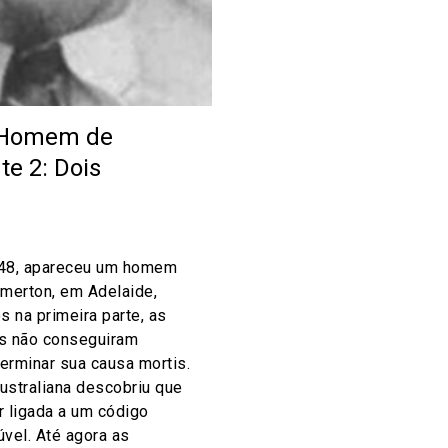
o Homem de
te 2: Dois
48, apareceu um homem
omerton, em Adelaide,
s na primeira parte, as
is não conseguiram
terminar sua causa mortis.
 australiana descobriu que
r ligada a um código
vel. Até agora as