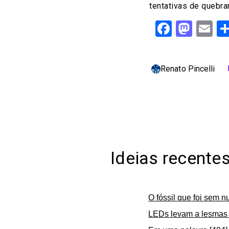
tentativas de quebrar 
Facebo
Mast
Em
Renato Pincelli
c
Ideias recente
O fóssil que foi sem n
LEDs levam a lesmas 