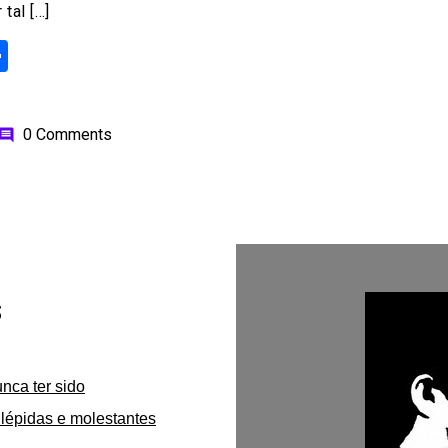
tal […]
ok
odon
ail
Share
0 Comments
omment
s
unca ter sido
lépidas e molestantes