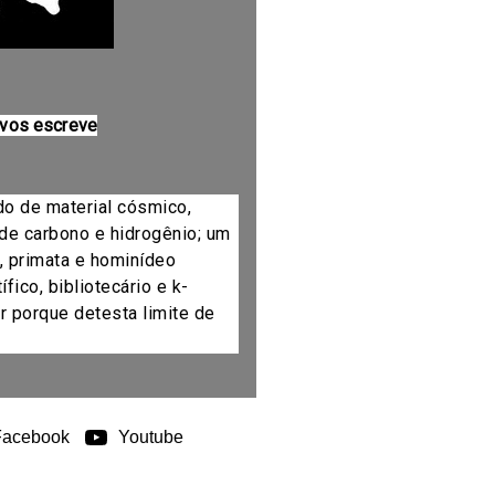
 vos escreve
do de material cósmico,
de carbono e hidrogênio; um
, primata e hominídeo
fico, bibliotecário e k-
r porque detesta limite de
Facebook
Youtube