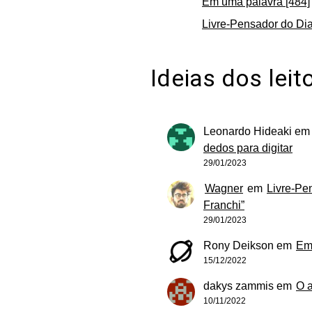
Em uma palavra [484]
Livre-Pensador do Dia
Ideias dos leit
Leonardo Hideaki
e
dedos para digitar
29/01/2023
Wagner
em
Livre-Pe
Franchi”
29/01/2023
Rony Deikson
em
Em
15/12/2022
dakys zammis
em
O 
10/11/2022