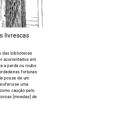
 livrescas
s das bibliotecas
r acorrentados em
va a perda ou roubo
erdadeiras fortunas:
la posse de um
ansferisse uma
 como caução pelo
coroas [moedas] de
on
l
hare