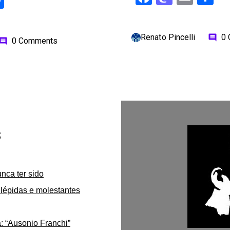
ok
odon
ail
Share
Renato Pincelli
0
comment
0 Comments
omment
s
unca ter sido
lépidas e molestantes
: “Ausonio Franchi”