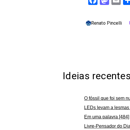
Facebo
Mast
Em
Renato Pincelli
c
Ideias recente
O fóssil que foi sem n
LEDs levam a lesmas 
Em uma palavra [484]
Livre-Pensador do Dia