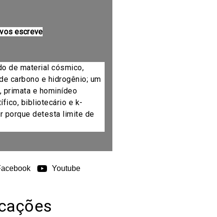
 vos escreve
do de material cósmico,
de carbono e hidrogênio; um
, primata e hominídeo
fico, bibliotecário e k-
r porque detesta limite de
Facebook
Youtube
icações