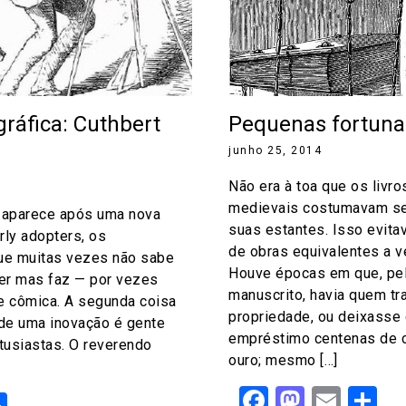
ráfica: Cuthbert
Pequenas fortunas
junho 25, 2014
Não era à toa que os livro
medievais costumavam se
e aparece após uma nova
suas estantes. Isso evita
rly adopters, os
de obras equivalentes a v
que muitas vezes não sabe
Houve épocas em que, pe
er mas faz — por vezes
manuscrito, havia quem tr
 cômica. A segunda coisa
propriedade, ou deixasse
de uma inovação é gente
empréstimo centenas de 
ntusiastas. O reverendo
ouro; mesmo […]
Facebook
Mastod
Emai
S