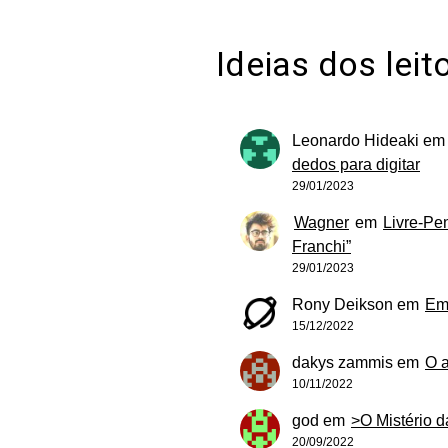
Ideias dos leit
Leonardo Hideaki
e
dedos para digitar
29/01/2023
Wagner
em
Livre-Pe
Franchi”
29/01/2023
Rony Deikson
em
Em
15/12/2022
dakys zammis
em
O 
10/11/2022
god
em
>O Mistério 
20/09/2022