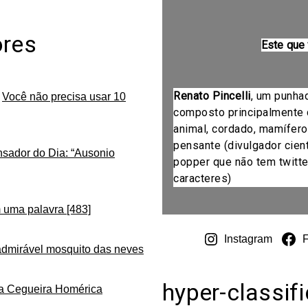
ores
Este que
Renato Pincelli
, um punha
m
Você não precisa usar 10
composto principalmente 
animal, cordado, mamífero
pensante (divulgador cientí
nsador do Dia: “Ausonio
popper que não tem twitte
caracteres)
 uma palavra [483]
Instagram
admirável mosquito das neves
hyper-classif
da Cegueira Homérica