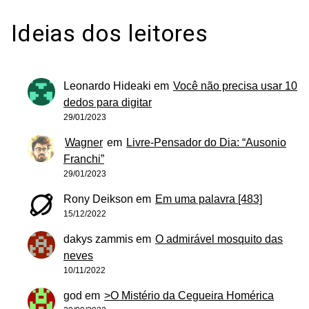
Ideias dos leitores
Leonardo Hideaki
em
Você não precisa usar 10
dedos para digitar
29/01/2023
Wagner
em
Livre-Pensador do Dia: “Ausonio
Franchi”
29/01/2023
Rony Deikson
em
Em uma palavra [483]
15/12/2022
dakys zammis
em
O admirável mosquito das
neves
10/11/2022
god
em
>O Mistério da Cegueira Homérica