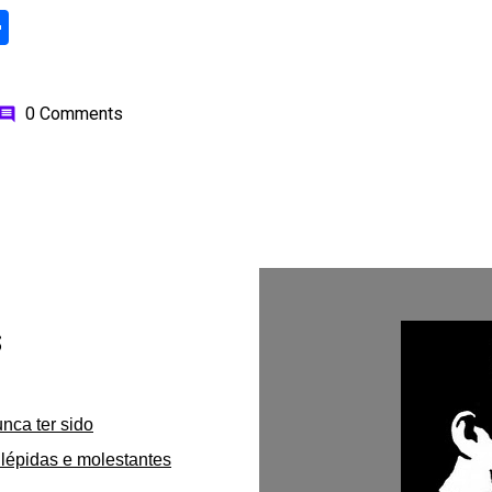
ok
odon
ail
Share
0 Comments
omment
s
unca ter sido
lépidas e molestantes