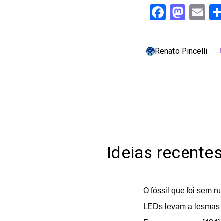
Facebo
Mast
Em
Renato Pincelli
c
Ideias recente
O fóssil que foi sem n
LEDs levam a lesmas 