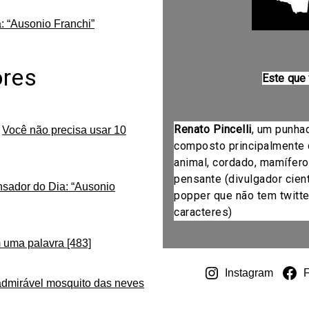
: “Ausonio Franchi”
ores
Este que
Renato Pincelli
, um punha
m
Você não precisa usar 10
composto principalmente 
animal, cordado, mamífero
pensante (divulgador cientí
nsador do Dia: “Ausonio
popper que não tem twitte
caracteres)
 uma palavra [483]
Instagram
admirável mosquito das neves