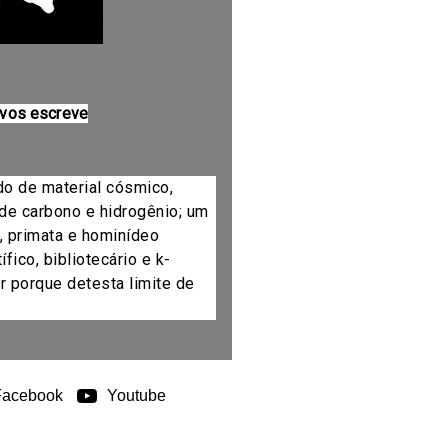
 vos escreve
do de material cósmico,
de carbono e hidrogênio; um
, primata e hominídeo
fico, bibliotecário e k-
r porque detesta limite de
Facebook
Youtube