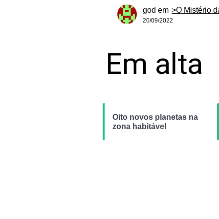
god
em
>O Mistério 
20/09/2022
Em alta
Oito novos planetas na
zona habitável