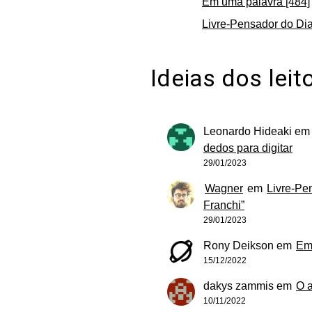
Em uma palavra [484]
Livre-Pensador do Dia
Ideias dos leit
Leonardo Hideaki
e
dedos para digitar
29/01/2023
Wagner
em
Livre-Pe
Franchi”
29/01/2023
Rony Deikson
em
Em
15/12/2022
dakys zammis
em
O 
10/11/2022