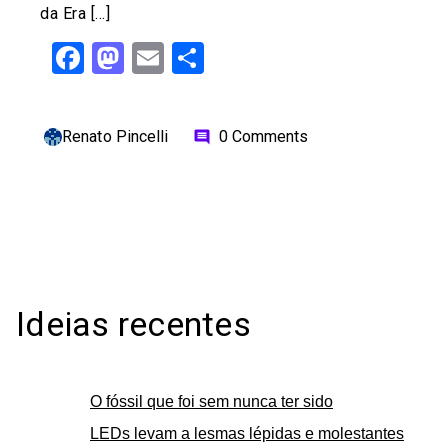
da Era […]
Facebook
Mastodon
Email
Share
Renato Pincelli
0 Comments
comment
Ideias recentes
O fóssil que foi sem nunca ter sido
LEDs levam a lesmas lépidas e molestantes