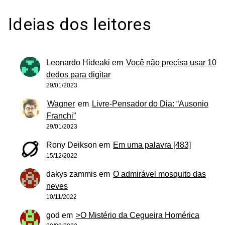
Ideias dos leitores
Leonardo Hideaki
em
Você não precisa usar 10
dedos para digitar
29/01/2023
Wagner
em
Livre-Pensador do Dia: “Ausonio
Franchi”
29/01/2023
Rony Deikson
em
Em uma palavra [483]
15/12/2022
dakys zammis
em
O admirável mosquito das
neves
10/11/2022
god
em
>O Mistério da Cegueira Homérica