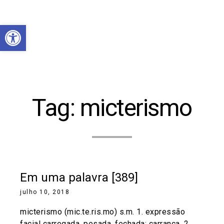
Abrir a barra de ferramentas
Tag:
micterismo
Em uma palavra [389]
julho 10, 2018
micterismo (mic.te.ris.mo) s.m. 1. expressão
facial carregada, pesada, fechada; carranca. 2.