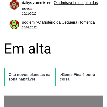
dakys zammis
em
O admirável mosquito das
neves
10/11/2022
god
em
>O Mistério da Cegueira Homérica
20/09/2022
Em alta
Oito novos planetas na
>Gente Fina é outra
zona habitável
coisa