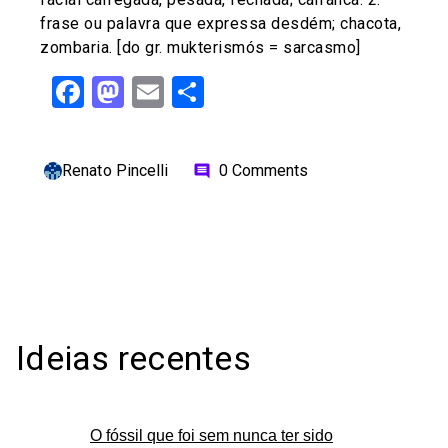
frase ou palavra que expressa desdém; chacota,
zombaria. [do gr. mukterismós = sarcasmo]
Facebook
Mastodon
Email
Share
Renato Pincelli
0 Comments
comment
Ideias recentes
O fóssil que foi sem nunca ter sido