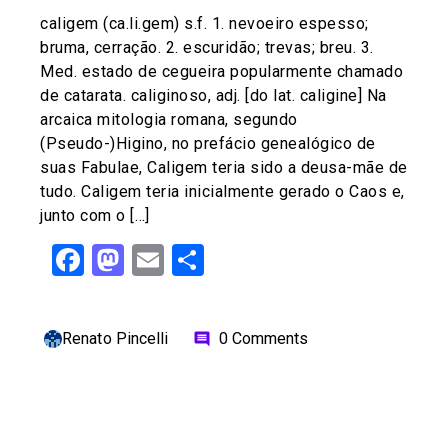
caligem (ca.li.gem) s.f. 1. nevoeiro espesso;
bruma, cerração. 2. escuridão; trevas; breu. 3.
Med. estado de cegueira popularmente chamado
de catarata. caliginoso, adj. [do lat. caligine] Na
arcaica mitologia romana, segundo
(Pseudo-)Higino, no prefácio genealógico de
suas Fabulae, Caligem teria sido a deusa-mãe de
tudo. Caligem teria inicialmente gerado o Caos e,
junto com o […]
Facebook
Mastodon
Email
Share
Renato Pincelli
0 Comments
comment