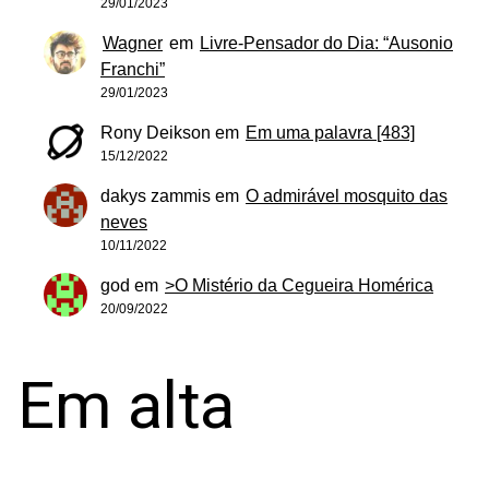
29/01/2023
Wagner
em
Livre-Pensador do Dia: “Ausonio
Franchi”
29/01/2023
Rony Deikson
em
Em uma palavra [483]
15/12/2022
dakys zammis
em
O admirável mosquito das
neves
10/11/2022
god
em
>O Mistério da Cegueira Homérica
20/09/2022
Em alta