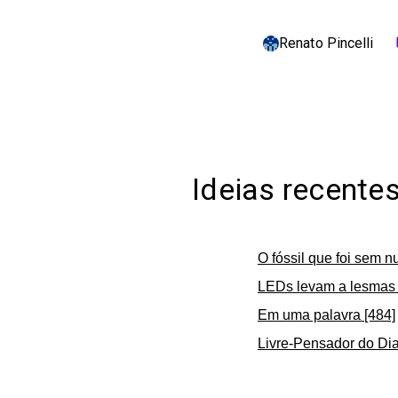
Renato Pincelli
c
Ideias recente
O fóssil que foi sem n
LEDs levam a lesmas 
Em uma palavra [484]
Livre-Pensador do Dia