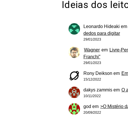
Ideias dos leit
Leonardo Hideaki
e
dedos para digitar
29/01/2023
Wagner
em
Livre-Pe
Franchi”
29/01/2023
Rony Deikson
em
Em
15/12/2022
dakys zammis
em
O 
10/11/2022
god
em
>O Mistério 
20/09/2022