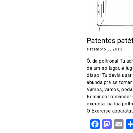
Patentes patét
setembro 8, 2013
Ô, da poltrona! Tu ac
de um só lugar, é lu
disso! Tu devia usar
abunda pra se torna
Vamos, vamos, peda
Remando! remando! 
exercitar na tua pol
O Exercise apparatus
Facebo
Mast
Em