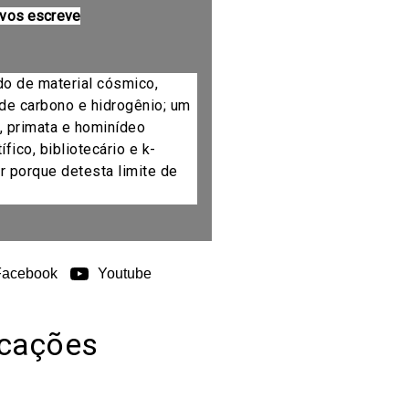
 vos escreve
do de material cósmico,
de carbono e hidrogênio; um
, primata e hominídeo
fico, bibliotecário e k-
r porque detesta limite de
Facebook
Youtube
icações