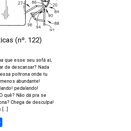
icas (nº. 122)
ha que esse seu sofá aí,
gar de descansar? Nada
 essa poltrona onde tu
r menos abundante!
lando! pedalando!
O quê? Não dá pra se
trona? Chega de desculpa!
 […]
ok
odon
ail
Share