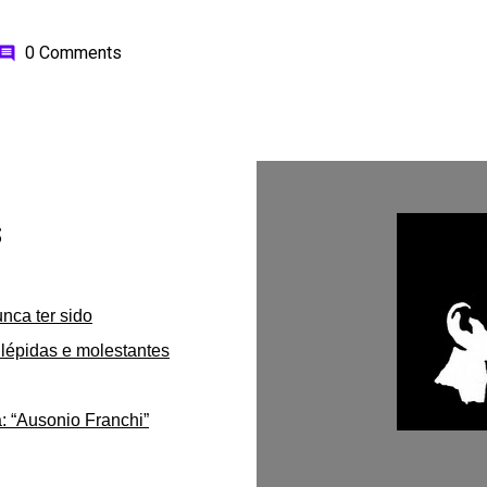
0 Comments
omment
s
unca ter sido
lépidas e molestantes
: “Ausonio Franchi”