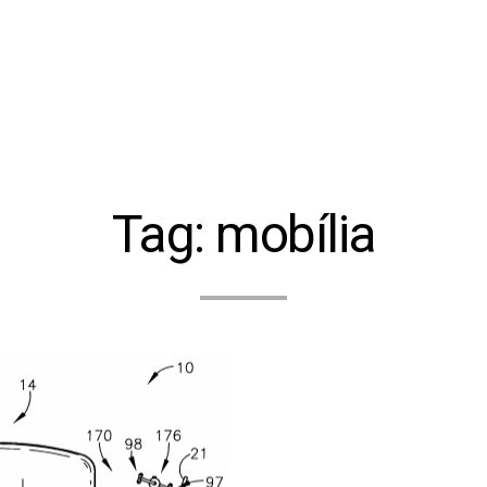
Tag:
mobília