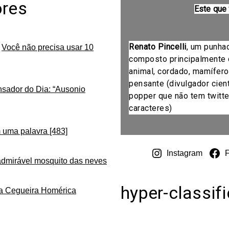
ores
Este que
Renato Pincelli
, um punha
m
Você não precisa usar 10
composto principalmente 
animal, cordado, mamífero
pensante (divulgador cientí
nsador do Dia: “Ausonio
popper que não tem twitte
caracteres)
 uma palavra [483]
Instagram
admirável mosquito das neves
hyper-classif
da Cegueira Homérica