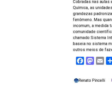
Cobradas nas aulas e
Química, as unidade
grandezas padroniz
fenômeno. Mas quan
incomum, a medida 
comunidade científi
chamado Sistema Inte
baseia no sistema mé
outros meios de faz
Facebo
Mast
Em
Renato Pincelli
c