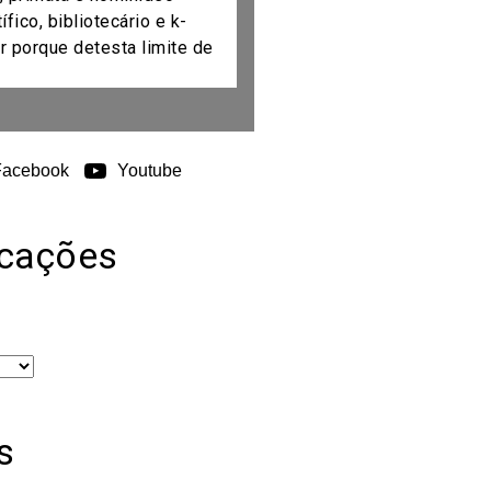
fico, bibliotecário e k-
r porque detesta limite de
Facebook
Youtube
icações
s