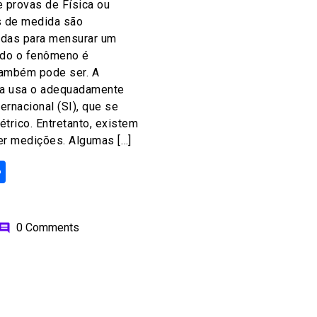
 provas de Física ou
s de medida são
adas para mensurar um
do o fenômeno é
também pode ser. A
ca usa o adequadamente
rnacional (SI), que se
trico. Entretanto, existem
er medições. Algumas […]
ok
odon
ail
Share
0 Comments
omment