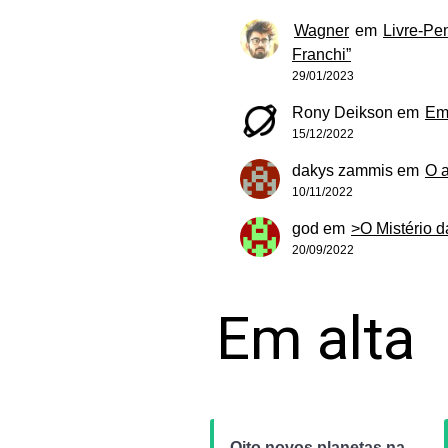
Wagner
em
Livre-Pe
Franchi”
29/01/2023
Rony Deikson
em
Em
15/12/2022
dakys zammis
em
O 
10/11/2022
god
em
>O Mistério 
20/09/2022
Em alta
Oito novos planetas na