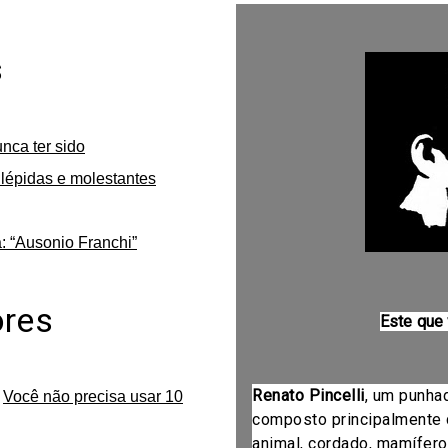
s
unca ter sido
lépidas e molestantes
: “Ausonio Franchi”
ores
Este que
Renato Pincelli
, um punha
m
Você não precisa usar 10
composto principalmente 
animal, cordado, mamífero