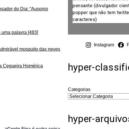
pensante (divulgador cientí
nsador do Dia: “Ausonio
popper que não tem twitte
caracteres)
 uma palavra [483]
Instagram
admirável mosquito das neves
hyper-classif
da Cegueira Homérica
Categorias
hyper-arquivo
>Gente Fina é outra coisa