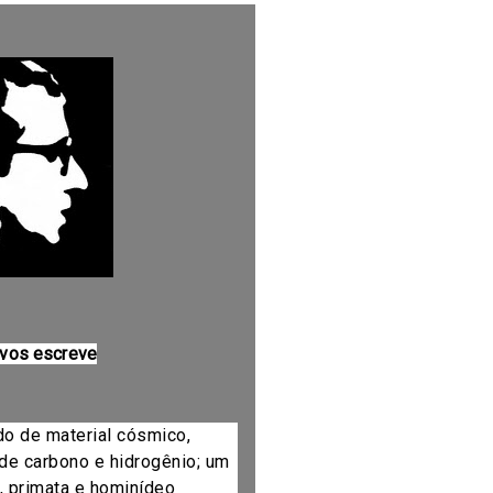
 vos escreve
do de material cósmico,
de carbono e hidrogênio; um
, primata e hominídeo