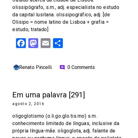
olissipógrafo, s.m., adj. especialista no estudo
da capital lusitana. olissipográfico, adj. [de
Olisipo = nome latino de Lisboa + grafia =
estudo, tratado]
Facebook
Mastodon
Email
Share
Renato Pincelli
0 Comments
comment
Em uma palavra [291]
agosto 2, 2016
oligoglotismo (o.li.go.glo.tis.mo) s.m.
conhecimento limitado de línguas, inclusive da
própria língua-mãe. oligoglota, adj. falante de