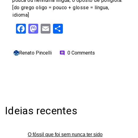
pouca ou nenhuma língua; o oposto de poliglota.
[do grego oligo = pouco + glosse = língua,
idioma]
Facebook
Mastodon
Email
Share
Renato Pincelli
0 Comments
comment
Ideias recentes
O fóssil que foi sem nunca ter sido