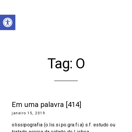
Abrir a barra de ferramentas
Tag:
O
Em uma palavra [414]
janeiro 15, 2019
olissipografia (o.lis.si.po.gra.fi.a) s.f. estudo ou
tratado acerca da cidade de Lisboa.