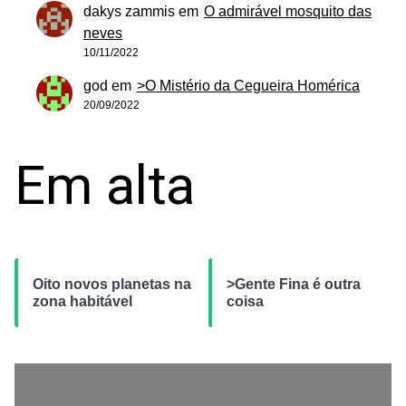
dakys zammis
em
O admirável mosquito das
neves
10/11/2022
god
em
>O Mistério da Cegueira Homérica
20/09/2022
Em alta
Oito novos planetas na
>Gente Fina é outra
zona habitável
coisa