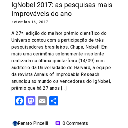
IgNobel 2017: as pesquisas mais
improváveis do ano
setembro 16, 2017
A 27ª. edição do melhor prêmio científico do
Universo contou com a participação de três
pesquisadores brasileiros. Chupa, Nobel! Em
mais uma cerimônia solenemente insolente
realizada na última quinta-feira (14/09) num
auditório da Universidade de Harvard, a equipe
da revista Annals of Improbable Reseach
anunciou ao mundo os vencedores do IgNobel,
prêmio que há 27 anos […]
Facebook
Mastodon
Email
Share
Renato Pincelli
0 Comments
comment