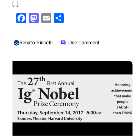
[…]
Facebook
Mastodon
Email
Share
Renato Pincelli
One Comment
comment