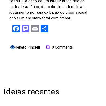
fóssil. É o caso de um infeliz aracnídeo do
sudeste asiático, descoberto e identificado
justamente por sua exibição de vigor sexual
após um encontro fatal com âmbar.
Facebook
Mastodon
Email
Share
Renato Pincelli
0 Comments
comment
Ideias recentes