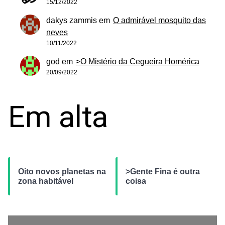
15/12/2022
dakys zammis
em
O admirável mosquito das
neves
10/11/2022
god
em
>O Mistério da Cegueira Homérica
20/09/2022
Em alta
Oito novos planetas na
>Gente Fina é outra
zona habitável
coisa