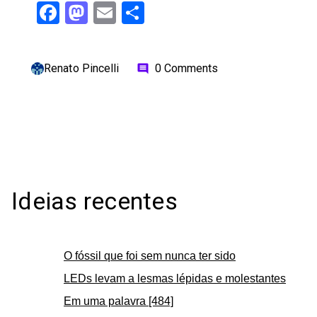
Facebook
Mastodon
Email
Share
Renato Pincelli
0 Comments
comment
Ideias recentes
O fóssil que foi sem nunca ter sido
LEDs levam a lesmas lépidas e molestantes
Em uma palavra [484]