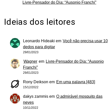
Livre-Pensador do Dia: “Ausonio Franchi”
Ideias dos leitores
Leonardo Hideaki
em
Você não precisa usar 10
dedos para digitar
29/01/2023
Wagner
em
Livre-Pensador do Dia: “Ausonio
Franchi”
29/01/2023
Rony Deikson
em
Em uma palavra [483]
15/12/2022
dakys zammis
em
O admirável mosquito das
neves
10/11/2022