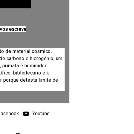
 vos escreve
do de material cósmico,
de carbono e hidrogênio; um
, primata e hominídeo
fico, bibliotecário e k-
r porque detesta limite de
Facebook
Youtube