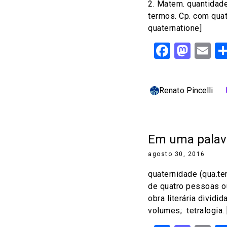
2. Matem. quantidad
termos. Cp. com quate
quaternatione]
Facebo
Mast
Em
Renato Pincelli
c
Em uma palavr
agosto 30, 2016
quaternidade (qua.ter.
de quatro pessoas ou 
obra literária dividi
volumes; tetralogia. [