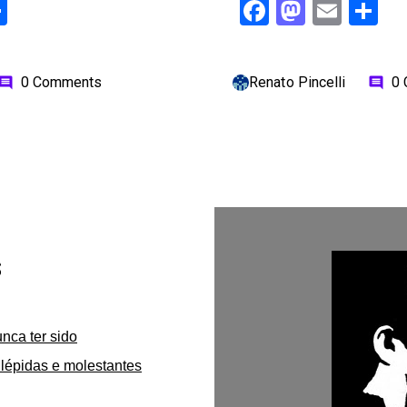
ok
odon
ail
Share
Facebook
Mastod
Emai
S
0 Comments
Renato Pincelli
0
omment
comment
s
unca ter sido
lépidas e molestantes