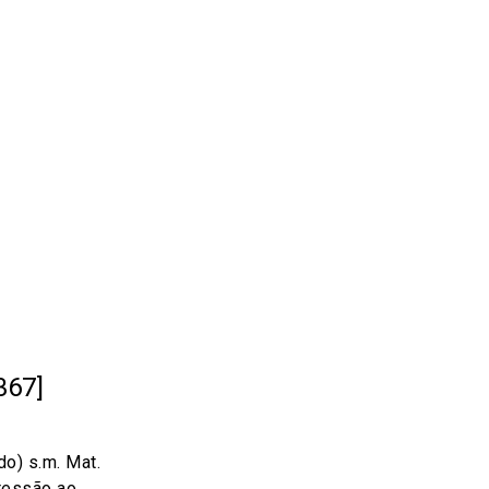
367]
do) s.m. Mat.
ressão ao