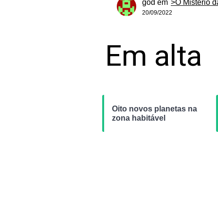
god
em
>O Mistério 
20/09/2022
Em alta
Oito novos planetas na
zona habitável