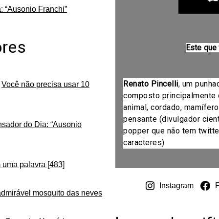
: “Ausonio Franchi”
ores
Este que
Renato Pincelli
, um punha
m
Você não precisa usar 10
composto principalmente 
animal, cordado, mamífero
pensante (divulgador cientí
nsador do Dia: “Ausonio
popper que não tem twitte
caracteres)
 uma palavra [483]
Instagram
admirável mosquito das neves