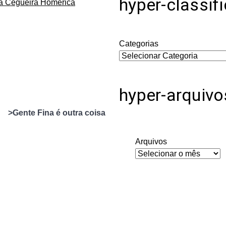
hyper-classif
da Cegueira Homérica
Categorias
hyper-arquivo
>Gente Fina é outra coisa
Arquivos