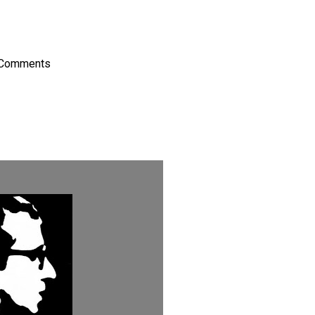
on
l
hare
 Comments