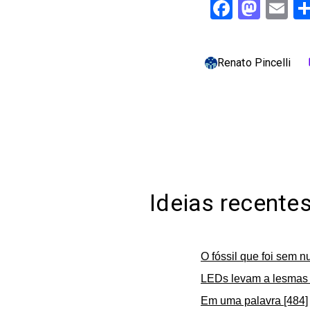
Facebo
Mast
Em
Renato Pincelli
c
Ideias recente
O fóssil que foi sem n
LEDs levam a lesmas 
Em uma palavra [484]