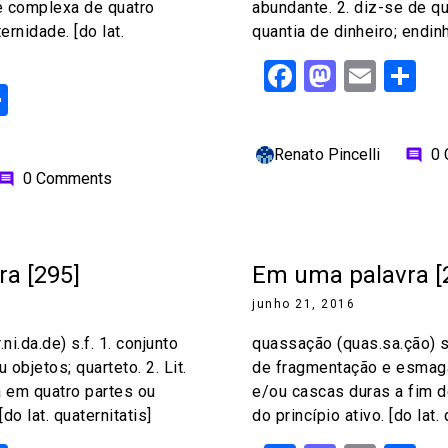
e complexa de quatro
abundante. 2. diz-se de 
rnidade. [do lat.
quantia de dinheiro; endinh
Facebook
Mastod
Emai
S
ok
odon
ail
Share
Renato Pincelli
0
comment
0 Comments
omment
a [295]
Em uma palavra [
junho 21, 2016
ni.da.de) s.f. 1. conjunto
quassação (quas.sa.ção) s
objetos; quarteto. 2. Lit.
de fragmentação e esmag
da em quatro partes ou
e/ou cascas duras a fim de
do lat. quaternitatis]
do princípio ativo. [do lat.