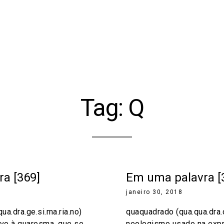
Tag:
Q
a [369]
Em uma palavra [
janeiro 30, 2018
ua.dra.ge.si.ma.ria.no)
quaquadrado (qua.qua.dra.
ativo à quaresma, que se
neologismo usado na exp