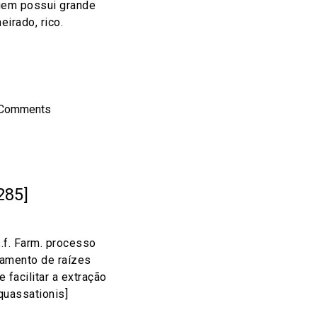
quem possui grande
eirado, rico.
on
l
hare
 Comments
285]
.f. Farm. processo
amento de raízes
 facilitar a extração
 quassationis]