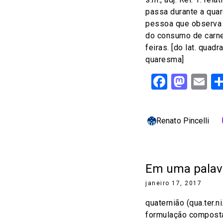
passa durante a quar
pessoa que observa
do consumo de carne
feiras. [do lat. quad
quaresma]
Facebo
Mast
Em
Renato Pincelli
c
Em uma palavr
janeiro 17, 2017
quaternião (qua.ter.ni
formulação composta