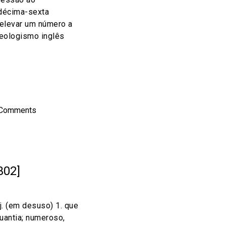
décima-sexta
. elevar um número a
neologismo inglês
on
l
hare
 Comments
302]
dj. (em desuso) 1. que
uantia; numeroso,