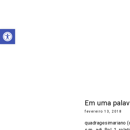
Abrir a barra de ferramentas
Em uma palavr
fevereiro 13, 2018
quadragesimariano (q
s.m., adj. Rel. 1. rel