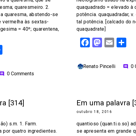
esma; quaresmeiro. 2.
quaquadrado = elevado à 
 a quaresma, abstendo-se
potência. quaquadradar, v
 vermelha às sextas-
tal potência. [calcado do 
ragesima = 40º; quarentena,
quaquadrate]
Facebook
Mastod
Emai
S
ok
odon
ail
Share
Renato Pincelli
0
comment
0 Comments
omment
a [314]
Em uma palavra [
outubro 18, 2016
.ão) s.m. 1. Farm.
quantioso (quan.ti.o.so) a
 por quatro ingredientes.
se apresenta em grande q