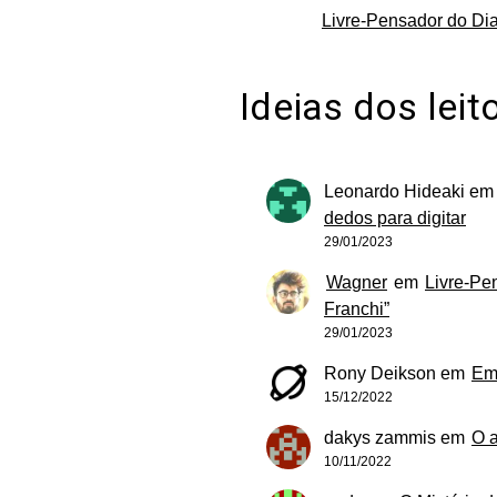
Livre-Pensador do Dia
Ideias dos leit
Leonardo Hideaki
e
dedos para digitar
29/01/2023
Wagner
em
Livre-Pe
Franchi”
29/01/2023
Rony Deikson
em
Em
15/12/2022
dakys zammis
em
O 
10/11/2022