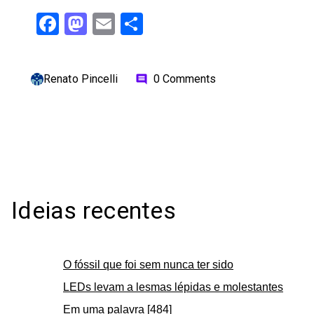
Facebook
Mastodon
Email
Share
Renato Pincelli
0 Comments
comment
Ideias recentes
O fóssil que foi sem nunca ter sido
LEDs levam a lesmas lépidas e molestantes
Em uma palavra [484]