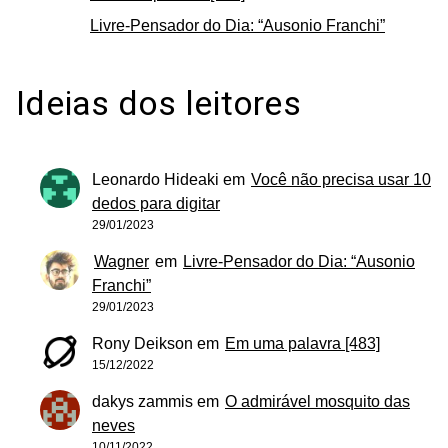
Livre-Pensador do Dia: “Ausonio Franchi”
Ideias dos leitores
Leonardo Hideaki
em
Você não precisa usar 10
dedos para digitar
29/01/2023
Wagner
em
Livre-Pensador do Dia: “Ausonio
Franchi”
29/01/2023
Rony Deikson
em
Em uma palavra [483]
15/12/2022
dakys zammis
em
O admirável mosquito das
neves
10/11/2022