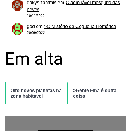
dakys zammis
em
O admirável mosquito das
neves
10/11/2022
god
em
>O Mistério da Cegueira Homérica
20/09/2022
Em alta
Oito novos planetas na
>Gente Fina é outra
zona habitável
coisa