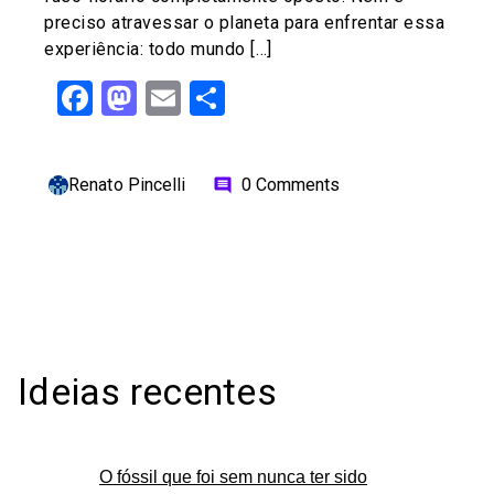
preciso atravessar o planeta para enfrentar essa
experiência: todo mundo […]
Facebook
Mastodon
Email
Share
Renato Pincelli
0 Comments
comment
Ideias recentes
O fóssil que foi sem nunca ter sido