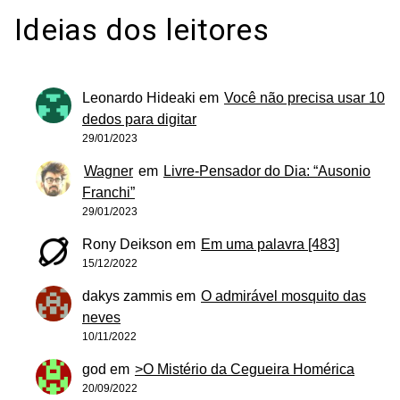
Ideias dos leitores
Leonardo Hideaki
em
Você não precisa usar 10
dedos para digitar
29/01/2023
Wagner
em
Livre-Pensador do Dia: “Ausonio
Franchi”
29/01/2023
Rony Deikson
em
Em uma palavra [483]
15/12/2022
dakys zammis
em
O admirável mosquito das
neves
10/11/2022
god
em
>O Mistério da Cegueira Homérica
20/09/2022