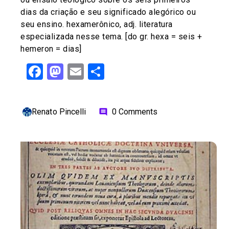
dias da criação e seu significado alegórico ou
seu ensino. hexamerônico, adj. literatura
especializada nesse tema. [do gr. hexa = seis +
hemeron = dias]
Facebook
Mastodon
Email
Share
Renato Pincelli
0 Comments
comment