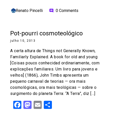
Renato Pincelli
0 Comments
comment
Pot-pourri cosmoteológico
julho 10, 2013
A certa altura de Things not Generally Known,
Familiarly Explained. A book for old and young
[Coisas pouco conhecidad ordinariamente, com
explicações familiares. Um livro para jovens e
velhos] (1866), John Timbs apresenta um
pequeno carnaval de teorias — ora mais
cosmológicas, ora mais teológicas — sobre o
surgimento do planeta Terra: “A Terra”, diz […]
Facebook
Mastodon
Email
Share