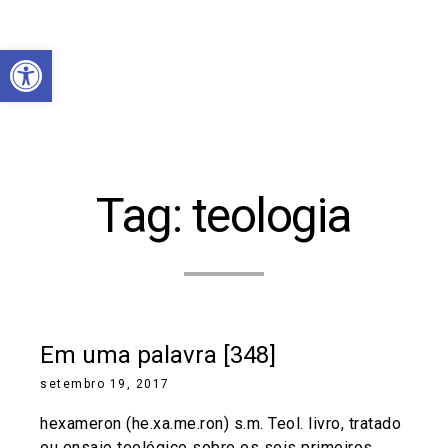
Abrir a barra de ferramentas
Tag:
teologia
Em uma palavra [348]
setembro 19, 2017
hexameron (he.xa.me.ron) s.m. Teol. livro, tratado
ou ensaio teológico sobre os seis primeiros