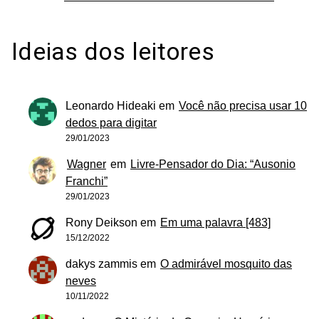
Ideias dos leitores
Leonardo Hideaki
em
Você não precisa usar 10
dedos para digitar
29/01/2023
Wagner
em
Livre-Pensador do Dia: “Ausonio
Franchi”
29/01/2023
Rony Deikson
em
Em uma palavra [483]
15/12/2022
dakys zammis
em
O admirável mosquito das
neves
10/11/2022