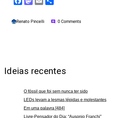
Facebook
Mastodon
Email
Share
Renato Pincelli
0 Comments
comment
Ideias recentes
O fóssil que foi sem nunca ter sido
LEDs levam a lesmas lépidas e molestantes
Em uma palavra [484]
Livre-Pensador do Dia: “Ausonio Franchi”