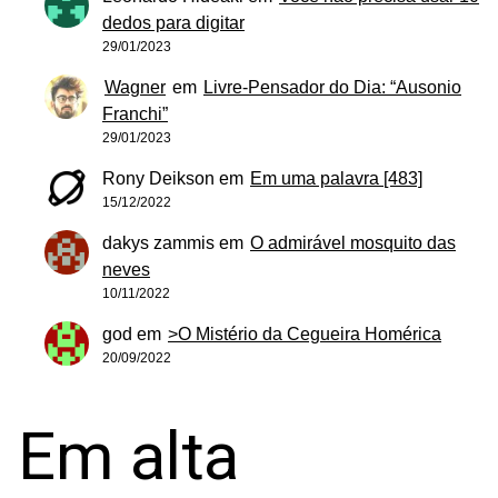
dedos para digitar
29/01/2023
Wagner
em
Livre-Pensador do Dia: “Ausonio
Franchi”
29/01/2023
Rony Deikson
em
Em uma palavra [483]
15/12/2022
dakys zammis
em
O admirável mosquito das
neves
10/11/2022
god
em
>O Mistério da Cegueira Homérica
20/09/2022
Em alta