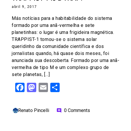
abril 9, 2017
Más notícias para a habitabilidade do sistema
formado por uma anã-vermelha e sete
planetinhas: o lugar é uma frigideira magnética.
TRAPPIST-1 tornou-se o sistema solar
queridinho da comunidade científica e dos
jornalistas quando, há quase dois meses, foi
anunciada sua descoberta. Formado por uma anã-
vermelha de tipo M e um complexo grupo de
sete planetas, […]
Facebook
Mastodon
Email
Share
Renato Pincelli
0 Comments
comment