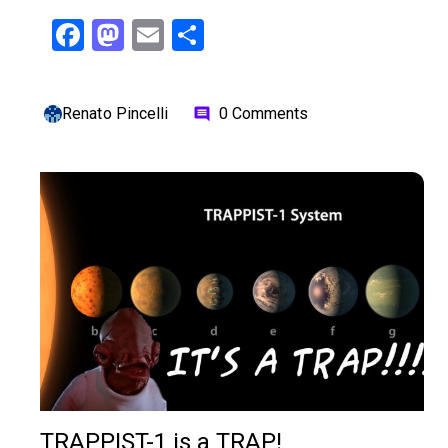
Facebook
Mastodon
Email
Share
Renato Pincelli
0 Comments
comment
TRAPPIST-1 is a TRAP!