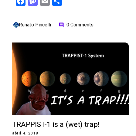
Facebook
Mastodon
Email
Share
Renato Pincelli
0 Comments
comment
TRAPPIST-1 is a (wet) trap!
abril 4, 2018