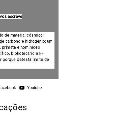
 vos escreve
do de material cósmico,
de carbono e hidrogênio; um
, primata e hominídeo
fico, bibliotecário e k-
r porque detesta limite de
Facebook
Youtube
icações