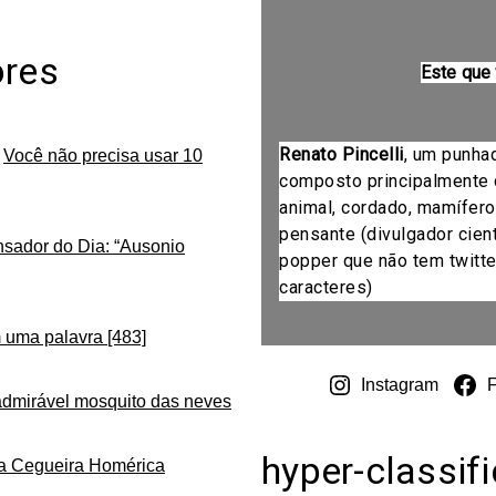
ores
Este que
Renato Pincelli
, um punha
m
Você não precisa usar 10
composto principalmente 
animal, cordado, mamífero
pensante (divulgador cientí
nsador do Dia: “Ausonio
popper que não tem twitte
caracteres)
 uma palavra [483]
Instagram
admirável mosquito das neves
hyper-classif
da Cegueira Homérica