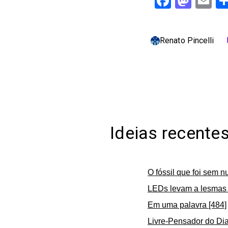
Facebo
Mast
Em
Renato Pincelli
c
Ideias recente
O fóssil que foi sem n
LEDs levam a lesmas 
Em uma palavra [484]
Livre-Pensador do Dia