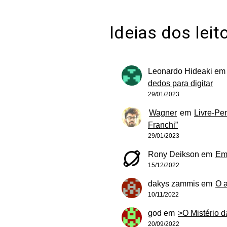
Ideias dos leit
Leonardo Hideaki
e
dedos para digitar
29/01/2023
Wagner
em
Livre-Pe
Franchi”
29/01/2023
Rony Deikson
em
Em
15/12/2022
dakys zammis
em
O 
10/11/2022
god
em
>O Mistério 
20/09/2022