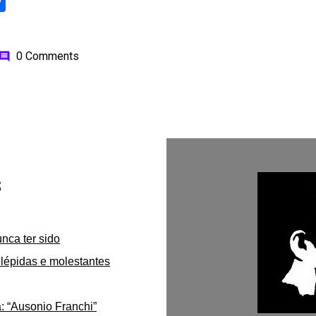
ok
odon
ail
Share
0 Comments
omment
s
unca ter sido
lépidas e molestantes
: “Ausonio Franchi”