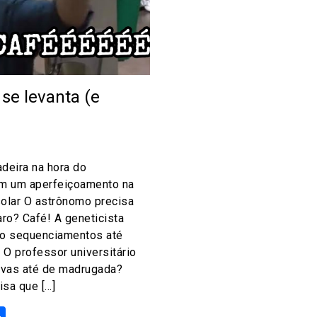
se levanta (e
)
eira na hora do
em um aperfeiçoamento na
solar O astrônomo precisa
aro? Café! A geneticista
do sequenciamentos até
 O professor universitário
rovas até de madrugada?
sa que […]