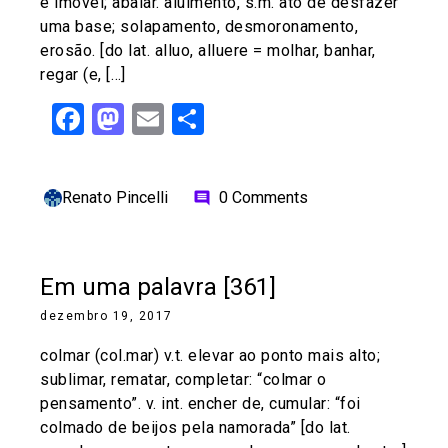
é imóvel; abalar. aluimento, s.m. ato de desfazer
uma base; solapamento, desmoronamento,
erosão. [do lat. alluo, alluere = molhar, banhar,
regar (e, […]
Facebook
Mastodon
Email
Share
Renato Pincelli
0 Comments
comment
Em uma palavra [361]
dezembro 19, 2017
colmar (col.mar) v.t. elevar ao ponto mais alto;
sublimar, rematar, completar: “colmar o
pensamento”. v. int. encher de, cumular: “foi
colmado de beijos pela namorada” [do lat.