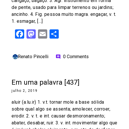
cangaço, bagaço. 3. Agr. instrumento em forma
de pente, usado para limpar terrenos ou jardins;
ancinho. 4. Fig. pessoa muito magra. engaçar, v. t.
1. esmagar, […]
Facebook
Mastodon
Email
Share
Renato Pincelli
0 Comments
comment
Em uma palavra [437]
julho 2, 2019
aluir (a.lu.ir) 1. v.t. tornar mole a base sólida
sobre qual algo se assenta; amolecer, corroer,
erodir. 2. v. t. e int. causar desmoronamento;
abater, desabar, ruir. 3. v. int. movimentar algo que