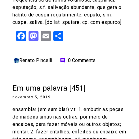
esputação, s.f. salivação abundante, que gera o
hábito de cuspir regularmente; esputo, s.m.
cuspe, saliva. [do lat. sputare; cp. com espurco]
Facebook
Mastodon
Email
Share
Renato Pincelli
0 Comments
comment
Em uma palavra [451]
novembro 5, 2019
ensamblar (em.sam.blar) v.t. 1. embutir as peças
de madeira umas nas outras, por meio de
encaixes, para fazer móveis ou outros objetos;
montar. 2. fazer entalhes, enfeites ou encaixe em