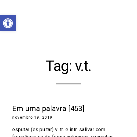
Abrir a barra de ferramentas
Tag:
v.t.
Em uma palavra [453]
novembro 19, 2019
esputar (es.pu.tar) v. tr. e intr. salivar com
frequência ou de forma volumosa; cuspinhar.