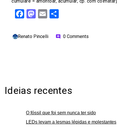
cumulare = amontoar, acumular; cp. com colmatar]
Facebook
Mastodon
Email
Share
Renato Pincelli
0 Comments
comment
Ideias recentes
O fóssil que foi sem nunca ter sido
LEDs levam a lesmas lépidas e molestantes