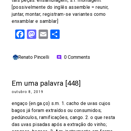
tais peças. ensamblagem, s.f. montagem.
[possivelmente do inglês assemble = reunir,
juntar, montar; registram-se variantes como
enxamblar e samblar]
Facebook
Mastodon
Email
Share
Renato Pincelli
0 Comments
comment
Em uma palavra [448]
outubro 8, 2019
engaço (en.ga.ço) s.m. 1. cacho de uvas cujos
bagos já foram extraídos ou consumidos;
pedúnculos, ramificações, cango. 2. o que resta
das uvas pisadas após a extração do vinho;