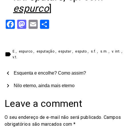
espurco
]
Facebook
Mastodon
Email
Share
E
,
espurco
,
esputação
,
esputar
,
esputo
,
s.f.
,
s.m.
,
v. int.
,
label
v.t.
chevron_left
Esquenta e encolhe? Como assim?
chevron_right
Nilo eterno, ainda mais eterno
Leave a comment
O seu endereço de e-mail não será publicado.
Campos
obrigatórios são marcados com
*