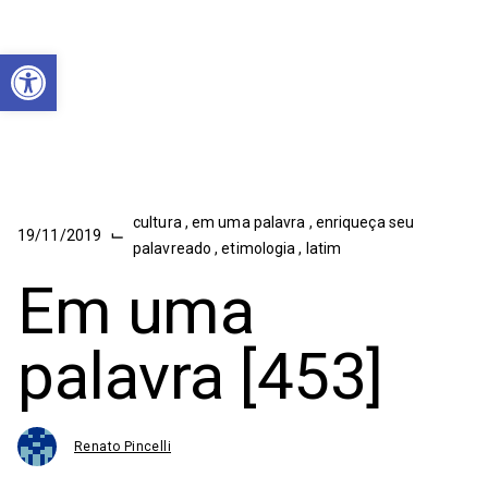
Abrir a barra de ferramentas
cultura
,
em uma palavra
,
enriqueça seu
⌙
19/11/2019
palavreado
,
etimologia
,
latim
Em uma
palavra [453]
Renato Pincelli