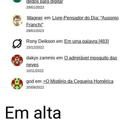
dedos para digitar
29/01/2023
Wagner
em
Livre-Pensador do Dia: “Ausonio
Franchi”
29/01/2023
Rony Deikson
em
Em uma palavra [483]
15/12/2022
dakys zammis
em
O admirável mosquito das
neves
10/11/2022
god
em
>O Mistério da Cegueira Homérica
20/09/2022
Em alta