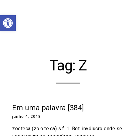
Abrir a barra de ferramentas
Tag:
Z
Em uma palavra [384]
junho 4, 2018
zooteca (zo.o.te.ca) s.f. 1. Bot. invólucro onde se
armazenam os zoospórios, esporos