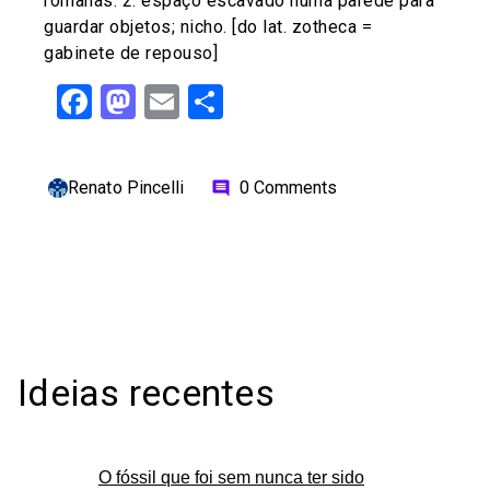
romanas. 2. espaço escavado numa parede para
guardar objetos; nicho. [do lat. zotheca =
gabinete de repouso]
Facebook
Mastodon
Email
Share
Renato Pincelli
0 Comments
comment
Ideias recentes
O fóssil que foi sem nunca ter sido