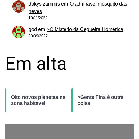
dakys zammis
em
O admirável mosquito das
neves
10/11/2022
god
em
>O Mistério da Cegueira Homérica
20/09/2022
Em alta
Oito novos planetas na
>Gente Fina é outra
zona habitável
coisa