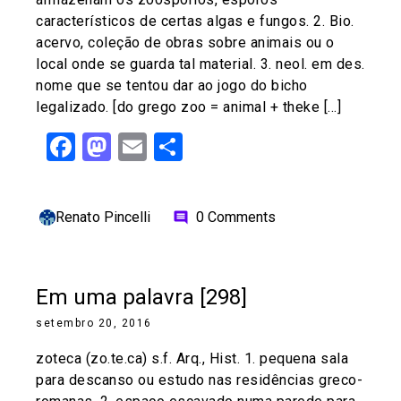
característicos de certas algas e fungos. 2. Bio.
acervo, coleção de obras sobre animais ou o
local onde se guarda tal material. 3. neol. em des.
nome que se tentou dar ao jogo do bicho
legalizado. [do grego zoo = animal + theke […]
Facebook
Mastodon
Email
Share
Renato Pincelli
0 Comments
comment
Em uma palavra [298]
setembro 20, 2016
zoteca (zo.te.ca) s.f. Arq., Hist. 1. pequena sala
para descanso ou estudo nas residências greco-