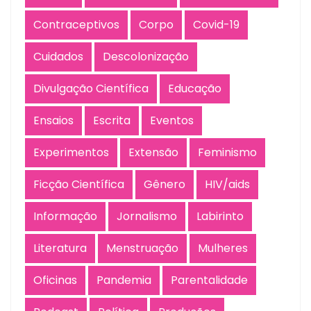
Contraceptivos
Corpo
Covid-19
Cuidados
Descolonização
Divulgação Científica
Educação
Ensaios
Escrita
Eventos
Experimentos
Extensão
Feminismo
Ficção Científica
Gênero
HIV/aids
Informação
Jornalismo
Labirinto
Literatura
Menstruação
Mulheres
Oficinas
Pandemia
Parentalidade