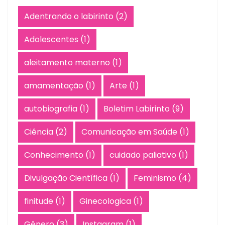
Adentrando o labirinto
(2)
Adolescentes
(1)
aleitamento materno
(1)
amamentação
(1)
Arte
(1)
autobiografia
(1)
Boletim Labirinto
(9)
Ciência
(2)
Comunicação em Saúde
(1)
Conhecimento
(1)
cuidado paliativo
(1)
Divulgação Científica
(1)
Feminismo
(4)
finitude
(1)
Ginecologica
(1)
Gênero
(3)
Instagram
(1)