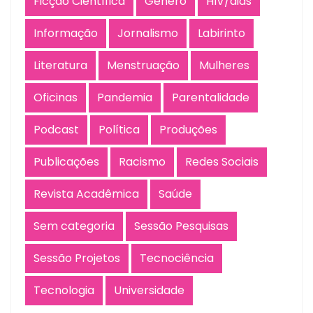
Ficção Científica
Gênero
HIV/aids
Informação
Jornalismo
Labirinto
Literatura
Menstruação
Mulheres
Oficinas
Pandemia
Parentalidade
Podcast
Política
Produções
Publicações
Racismo
Redes Sociais
Revista Acadêmica
Saúde
Sem categoria
Sessão Pesquisas
Sessão Projetos
Tecnociência
Tecnologia
Universidade