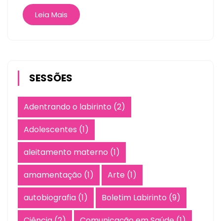
Leia Mais
SESSÕES
Adentrando o labirinto
(2)
Adolescentes
(1)
aleitamento materno
(1)
amamentação
(1)
Arte
(1)
autobiografia
(1)
Boletim Labirinto
(9)
Ciência
(2)
Comunicação em Saúde
(1)