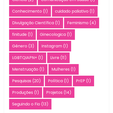
Conhecimento
(1)
cuidado paliativo
(1)
Divulgação Científica
(1)
Feminismo
(4)
finitude
(1)
Ginecologica
(1)
Gênero
(3)
Instagram
(1)
LGBTQIAPN+
(1)
Livre
(11)
Menstruação
(1)
Mulheres
(1)
Pesquisas
(20)
Política
(1)
PrEP
(1)
Produções
(1)
Projetos
(14)
Seguindo o Fio
(13)