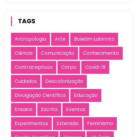
TAGS
Antropologia
Arte
Boletim Labirinto
Ciência
Comunicação
Conhecimento
Contraceptivos
Corpo
Covid-19
Cuidados
Descolonização
Divulgação Científica
Educação
Ensaios
Escrita
Eventos
Experimentos
Extensão
Feminismo