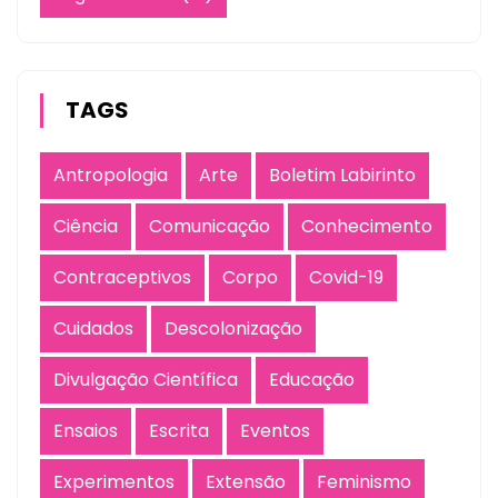
TAGS
Antropologia
Arte
Boletim Labirinto
Ciência
Comunicação
Conhecimento
Contraceptivos
Corpo
Covid-19
Cuidados
Descolonização
Divulgação Científica
Educação
Ensaios
Escrita
Eventos
Experimentos
Extensão
Feminismo