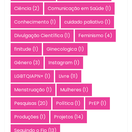
Ciência
(2)
Comunicação em Saúde
(1)
Conhecimento
(1)
cuidado paliativo
(1)
Divulgação Científica
(1)
Feminismo
(4)
finitude
(1)
Ginecologica
(1)
Gênero
(3)
Instagram
(1)
LGBTQIAPN+
(1)
Livre
(11)
Menstruação
(1)
Mulheres
(1)
Pesquisas
(20)
Política
(1)
PrEP
(1)
Produções
(1)
Projetos
(14)
Seguindo o Fio
(13)