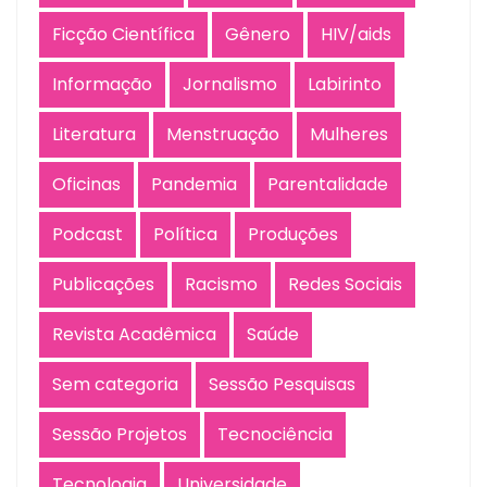
Ficção Científica
Gênero
HIV/aids
Informação
Jornalismo
Labirinto
Literatura
Menstruação
Mulheres
Oficinas
Pandemia
Parentalidade
Podcast
Política
Produções
Publicações
Racismo
Redes Sociais
Revista Acadêmica
Saúde
Sem categoria
Sessão Pesquisas
Sessão Projetos
Tecnociência
Tecnologia
Universidade