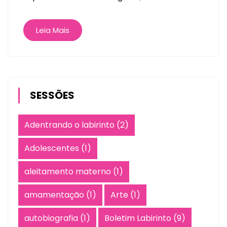
Leia Mais
SESSÕES
Adentrando o labirinto
(2)
Adolescentes
(1)
aleitamento materno
(1)
amamentação
(1)
Arte
(1)
autobiografia
(1)
Boletim Labirinto
(9)