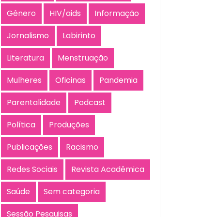
Gênero
HIV/aids
Informação
Jornalismo
Labirinto
Literatura
Menstruação
Mulheres
Oficinas
Pandemia
Parentalidade
Podcast
Política
Produções
Publicações
Racismo
Redes Sociais
Revista Acadêmica
Saúde
Sem categoria
Sessão Pesquisas