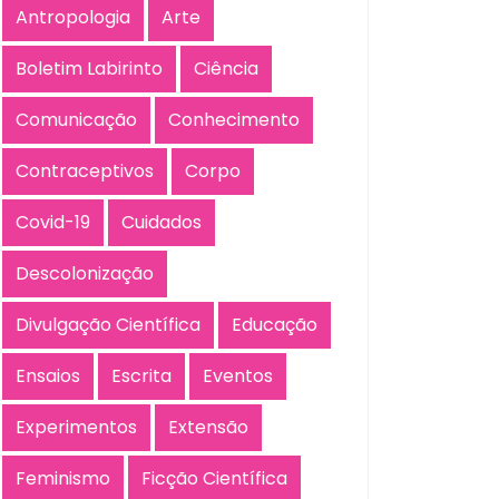
Antropologia
Arte
Boletim Labirinto
Ciência
Comunicação
Conhecimento
Contraceptivos
Corpo
Covid-19
Cuidados
Descolonização
Divulgação Científica
Educação
Ensaios
Escrita
Eventos
Experimentos
Extensão
Feminismo
Ficção Científica