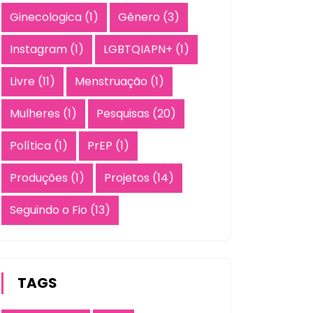
Ginecologica
(1)
Gênero
(3)
Instagram
(1)
LGBTQIAPN+
(1)
Livre
(11)
Menstruação
(1)
Mulheres
(1)
Pesquisas
(20)
Política
(1)
PrEP
(1)
Produções
(1)
Projetos
(14)
Seguindo o Fio
(13)
TAGS