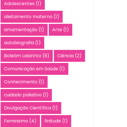
Adolescentes
(1)
aleitamento materno
(1)
amamentação
(1)
Arte
(1)
autobiografia
(1)
Boletim Labirinto
(9)
Ciência
(2)
Comunicação em Saúde
(1)
Conhecimento
(1)
cuidado paliativo
(1)
Divulgação Científica
(1)
Feminismo
(4)
finitude
(1)