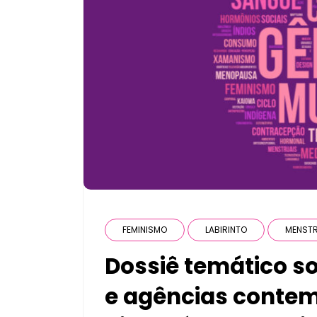
FEMINISMO
LABIRINTO
MENST
Dossiê temático s
e agências conte