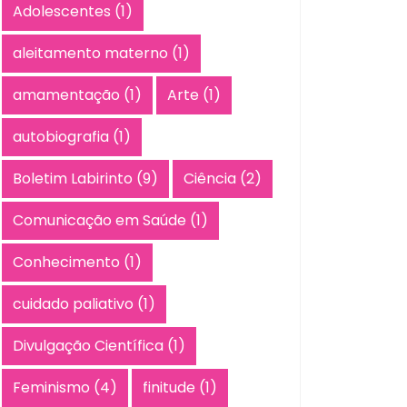
Adolescentes
(1)
aleitamento materno
(1)
amamentação
(1)
Arte
(1)
autobiografia
(1)
Boletim Labirinto
(9)
Ciência
(2)
Comunicação em Saúde
(1)
Conhecimento
(1)
cuidado paliativo
(1)
Divulgação Científica
(1)
Feminismo
(4)
finitude
(1)