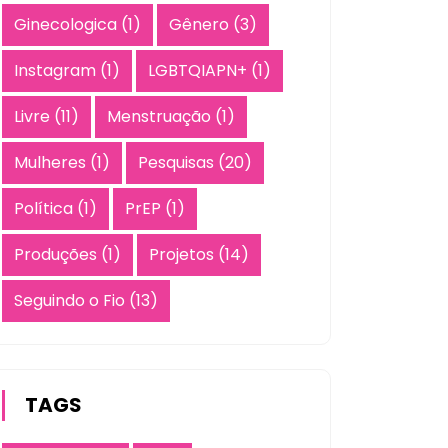
Ginecologica
(1)
Gênero
(3)
Instagram
(1)
LGBTQIAPN+
(1)
Livre
(11)
Menstruação
(1)
Mulheres
(1)
Pesquisas
(20)
Política
(1)
PrEP
(1)
Produções
(1)
Projetos
(14)
Seguindo o Fio
(13)
TAGS