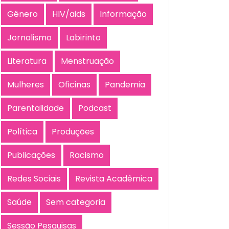
Gênero
HIV/aids
Informação
Jornalismo
Labirinto
Literatura
Menstruação
Mulheres
Oficinas
Pandemia
Parentalidade
Podcast
Política
Produções
Publicações
Racismo
Redes Sociais
Revista Acadêmica
Saúde
Sem categoria
Sessão Pesquisas