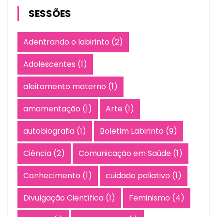
SESSÕES
Adentrando o labirinto
(2)
Adolescentes
(1)
aleitamento materno
(1)
amamentação
(1)
Arte
(1)
autobiografia
(1)
Boletim Labirinto
(9)
Ciência
(2)
Comunicação em Saúde
(1)
Conhecimento
(1)
cuidado paliativo
(1)
Divulgação Científica
(1)
Feminismo
(4)