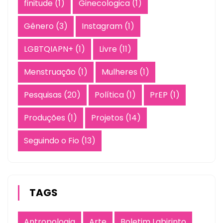
finitude
(1)
Ginecologica
(1)
Gênero
(3)
Instagram
(1)
LGBTQIAPN+
(1)
Livre
(11)
Menstruação
(1)
Mulheres
(1)
Pesquisas
(20)
Política
(1)
PrEP
(1)
Produções
(1)
Projetos
(14)
Seguindo o Fio
(13)
TAGS
Antropologia
Arte
Boletim Labirinto