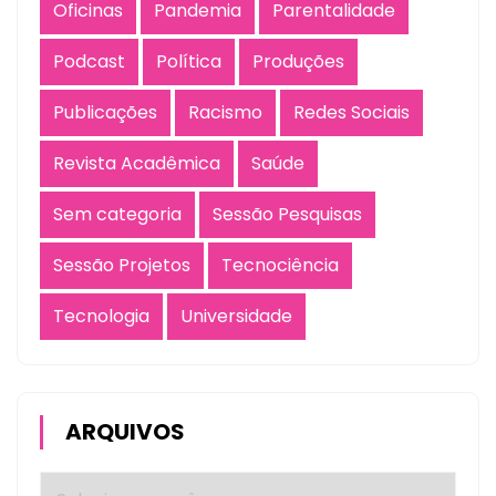
Oficinas
Pandemia
Parentalidade
Podcast
Política
Produções
Publicações
Racismo
Redes Sociais
Revista Acadêmica
Saúde
Sem categoria
Sessão Pesquisas
Sessão Projetos
Tecnociência
Tecnologia
Universidade
ARQUIVOS