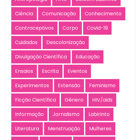
Ciência
Comunicação
Conhecimento
Contraceptivos
Corpo
Covid-19
Cuidados
Descolonização
Divulgação Científica
Educação
Ensaios
Escrita
Eventos
Experimentos
Extensão
Feminismo
Ficção Científica
Gênero
HIV/aids
Informação
Jornalismo
Labirinto
Literatura
Menstruação
Mulheres