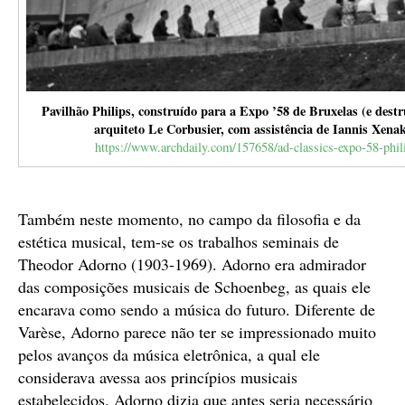
Pavilhão Philips, construído para a Expo ’58 de Bruxelas (e destr
arquiteto Le Corbusier, com assistência de Iannis Xena
https://www.archdaily.com/157658/ad-classics-expo-58-phili
Também neste momento, no campo da filosofia e da
estética musical, tem-se os trabalhos seminais de
Theodor Adorno (1903-1969). Adorno era admirador
das composições musicais de Schoenbeg, as quais ele
encarava como sendo a música do futuro. Diferente de
Varèse, Adorno parece não ter se impressionado muito
pelos avanços da música eletrônica, a qual ele
considerava avessa aos princípios musicais
estabelecidos. Adorno dizia que antes seria necessário