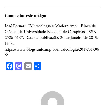
Como citar este artigo:
José Fornari. “Musicologia e Modernismo”. Blogs de
Ciência da Universidade Estadual de Campinas. ISSN
2526-6187. Data da publicação: 30 de janeiro de 2019.
Link:
https://www.blogs.unicamp.br/musicologia/2019/01/30/
5/
Fa
M
E
S
ce
as
m
ha
bo
to
ail
re
ok
do
n