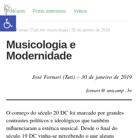
Podcasts
Posts anteriores
Videos
Abrir a barra de ferramentas
José Fornari (Tuti)
em
musicologia
|
30 de janeiro de 2019
Musicologia e
Modernidade
José Fornari (Tuti) – 30 de janeiro de 2019
fornari @ unicamp . br
O começo do século 20 DC foi marcado por grandes
contrastes políticos e ideológicos que também
influenciaram a estética musical. Desde o final do
século 19 DC vinha-se percebendo o que alguns