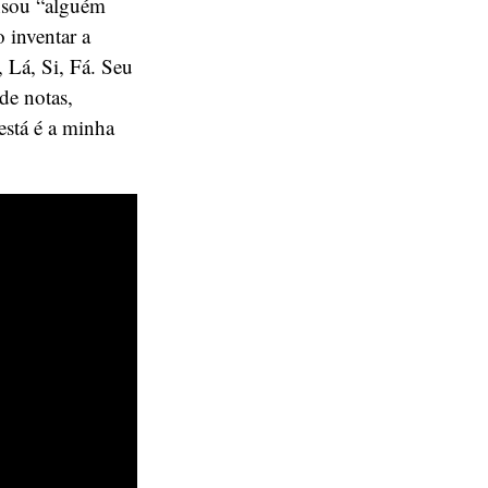
ensou “alguém
 inventar a
, Lá, Si, Fá. Seu
de notas,
está é a minha