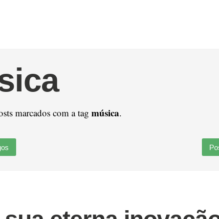
sica
música
osts marcados com a tag
.
gos
Po