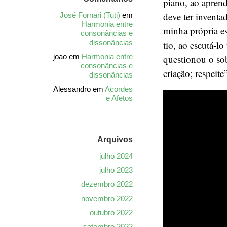
piano, ao aprend
deve ter inventa
José Fornari (Tuti)
em
Harmonia entre
minha própria es
consonâncias e
dissonâncias
tio, ao escutá-l
joao
em
Harmonia entre
questionou o sob
consonâncias e
criação; respeite”
dissonâncias
Alessandro
em
Acordes
e Afetos
Arquivos
julho 2024
julho 2023
dezembro 2022
novembro 2022
outubro 2022
setembro 2022