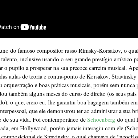
aluno do famoso compositor russo Rimsky-Korsakov, o qua
talento, inclusive usando o seu grande prestígio artístico p
ar o pupilo a prosperar na sua precoce carreira musical. Ap
 das aulas de teoria e contra-ponto de Korsakov, Stravinsky
u orquestração e boas práticas musicais, porém sem nunca p
ou também alguns meses do curso de direito (os seus pais 
ado), o que, creio eu, lhe garantiu boa bagagem também em
nterpessoal, que ele demonstrou ter ao administrar a sua bri
o de sua vida. Foi contemporâneo de
Schoenberg
do qual f
ada, em Hollywood, porém jamais interagiu com ele (Sch
lo composicional de Stravinsky, o qual chamava de “neocláss