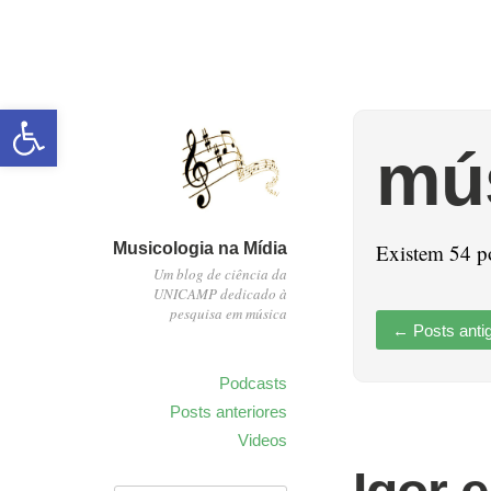
Abrir a barra de ferramentas
mú
Musicologia na Mídia
Existem 54 p
Um blog de ciência da
UNICAMP dedicado à
pesquisa em música
←
Posts anti
Podcasts
Posts anteriores
Videos