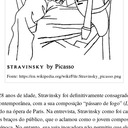
Fonte: https://en.wikipedia.org/wiki/File:Stravinsky_picasso.png
 anos de idade, Stravinsky foi definitivamente consagrad
contemporânea, com a sua composição “pássaro de fogo” (
L
ado na ópera de Paris. Na entrevista, Stravinsky como foi c
nos braços do público, que o aclamou como o jovem compos
 época. No entanto, sua veia inovadora não permitiu que el