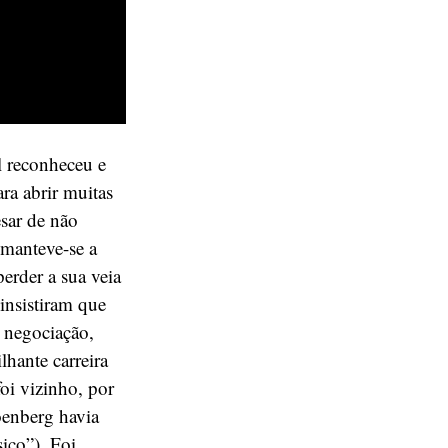
l reconheceu e
ara abrir muitas
esar de não
 manteve-se a
erder a sua veia
insistiram que
 negociação,
lhante carreira
oi vizinho, por
oenberg havia
ico”). Foi