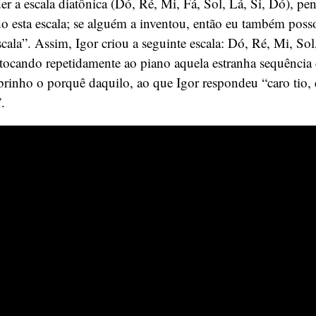
er a escala diatônica (Dó, Ré, Mi, Fá, Sol, Lá, Si, Dó), p
do esta escala; se alguém a inventou, então eu também posso
cala”. Assim, Igor criou a seguinte escala: Dó, Ré, Mi, Sol
o tocando repetidamente ao piano aquela estranha sequência 
rinho o porquê daquilo, ao que Igor respondeu “caro tio, 
.