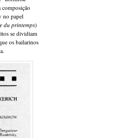
 a composição
y no papel
e du printemps
)
ritos se dividiam
que os bailarinos
a.