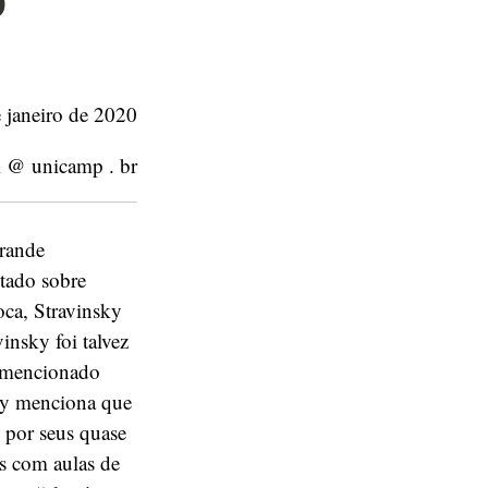
o
e janeiro de 2020
i @ unicamp . br
grande
tado sobre
oca, Stravinsky
insky foi talvez
á mencionado
sky menciona que
 por seus quase
s com aulas de