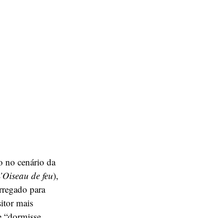
o no cenário da
’Oiseau de feu
),
arregado para
itor mais
e “dormisse