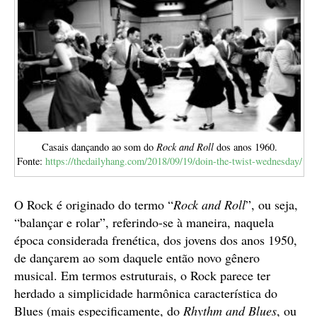
Casais dançando ao som do
Rock and Roll
dos anos 1960.
Fonte:
https://thedailyhang.com/2018/09/19/doin-the-twist-wednesday/
O Rock é originado do termo “
Rock and Roll
”, ou seja,
“balançar e rolar”, referindo-se à maneira, naquela
época considerada frenética, dos jovens dos anos 1950,
de dançarem ao som daquele então novo gênero
musical. Em termos estruturais, o Rock parece ter
herdado a simplicidade harmônica característica do
Blues (mais especificamente, do
Rhythm and Blues
, ou