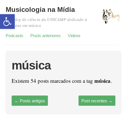
Musicologia na Mídia
Abrir a barra de ferramentas
Um blog de ciência da UNICAMP dedicado à
pesquisa em música
Podcasts
Posts anteriores
Videos
música
música
Existem 54 posts marcados com a tag
.
←
Posts antigos
Post recentes
→