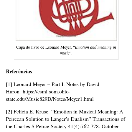
Capa do livro de Leonard Meyer, “
Emotion and meaning in
music
“.
Referências
[1] Leonard Meyer – Part I. Notes by David
Huron. https://csml.som.ohio-
state.edu/Music829D/Notes/Meyer1.html
[2] Felicia E. Kruse. “Emotion in Musical Meaning: A
Peircean Solution to Langer’s Dualism” Transactions of
the Charles S Peirce Society 41(4):762-778. October