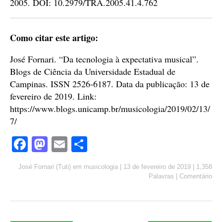
2005. DOI: 10.2979/TRA.2005.41.4.762
Como citar este artigo:
José Fornari. “Da tecnologia à expectativa musical”.
Blogs de Ciência da Universidade Estadual de
Campinas. ISSN 2526-6187. Data da publicação: 13 de
fevereiro de 2019. Link:
https://www.blogs.unicamp.br/musicologia/2019/02/13/
7/
Fa
M
E
S
ce
as
m
ha
José Fornari (Tuti)
em
musicologia
|
13 de fevereiro de 2019
|
1,358
bo
to
ail
re
Palavras
|
Comentário
ok
do
n