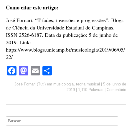
Como citar este artigo:
José Fornari. “Tríades, inversões e progressões”. Blogs
de Ciência da Universidade Estadual de Campinas.
ISSN 2526-6187. Data da publicação: 5 de junho de
2019. Link:
https://www.blogs.unicamp.br/musicologia/2019/06/05/
22/
Fa
M
E
S
ce
as
m
ha
José Fornari (Tuti)
em
musicologia
,
teoria musical
|
5 de junho de
bo
to
ail
re
2019
|
1,110 Palavras
|
Comentário
ok
do
n