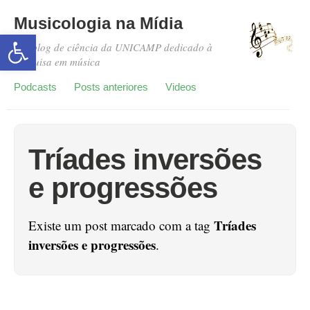
Musicologia na Mídia
Abrir a barra de ferramentas
Um blog de ciência da UNICAMP dedicado à
pesquisa em música
Podcasts
Posts anteriores
Videos
Tríades inversões
e progressões
Tríades
Existe um post marcado com a tag
inversões e progressões
.