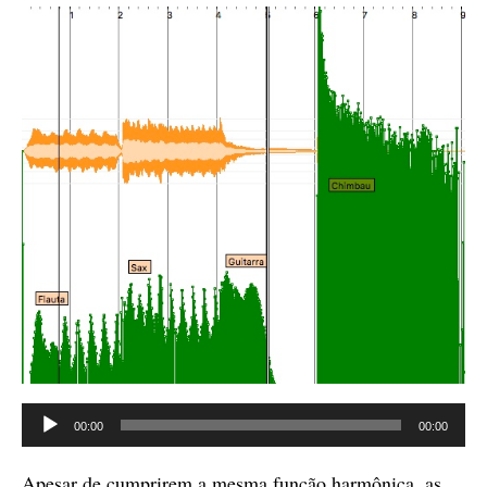
Tocador
00:00
00:00
de
áudio
Apesar de cumprirem a mesma função harmônica, as