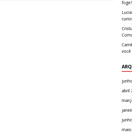
t
foge
t
e
Luci
r
curio
Crist
Como
Camil
você 
ARQ
junh
abril
març
janei
junh
maio