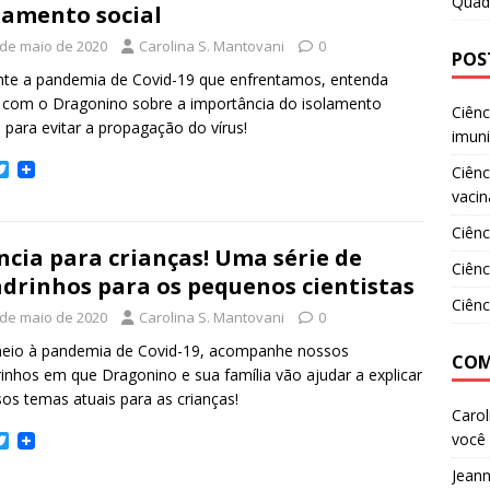
Quad
r
lamento social
 de maio de 2020
Carolina S. Mantovani
0
POS
te a pandemia de Covid-19 que enfrentamos, entenda
 com o Dragonino sobre a importância do isolamento
Ciênc
l para evitar a propagação do vírus!
imun
T
Ciênc
w
vacin
i
t
Ciênc
t
ncia para crianças! Uma série de
e
Ciênc
r
drinhos para os pequenos cientistas
Ciênc
 de maio de 2020
Carolina S. Mantovani
0
eio à pandemia de Covid-19, acompanhe nossos
COM
inhos em que Dragonino e sua família vão ajudar a explicar
sos temas atuais para as crianças!
Carol
você 
T
w
i
Jean