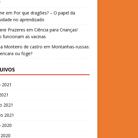
?
ane
em
Por que dragões? – O papel da
sidade no aprendizado
iane Prazeres
em
Ciência para Crianças!
 funcionam as vacinas
a Monteiro de castro
em
Montanhas-russas:
encara ou foge?
UIVOS
o 2021
 2021
o 2021
ro 2021
o 2020
 2020