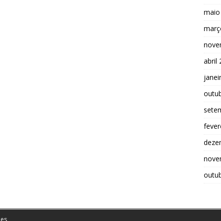
maio
març
nove
abril
janei
outu
sete
fever
deze
nove
outu
es