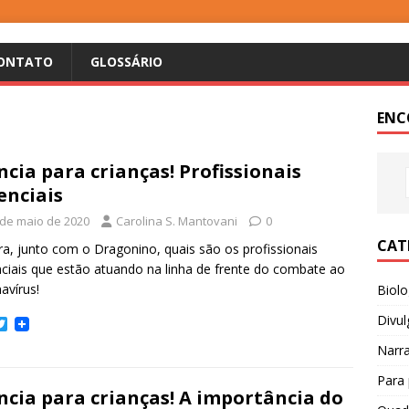
ONTATO
GLOSSÁRIO
ENC
ncia para crianças! Profissionais
enciais
 de maio de 2020
Carolina S. Mantovani
0
CAT
ra, junto com o Dragonino, quais são os profissionais
ciais que estão atuando na linha de frente do combate ao
avírus!
Biol
Divul
T
w
Narr
i
t
Para 
t
ncia para crianças! A importância do
e