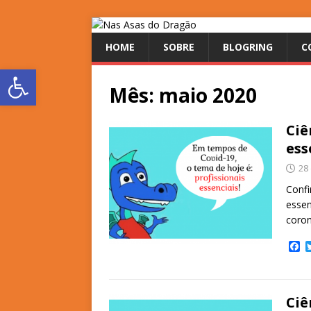
HOME
SOBRE
BLOGRING
C
Abrir a barra de ferramentas
Mês:
maio 2020
Ciê
ess
28
Confi
essen
coron
F
a
c
e
b
Ciê
o