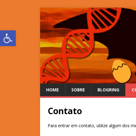
Abrir a barra de ferramentas
HOME
SOBRE
BLOGRING
C
Contato
Para entrar em contato, utilize algum dos me