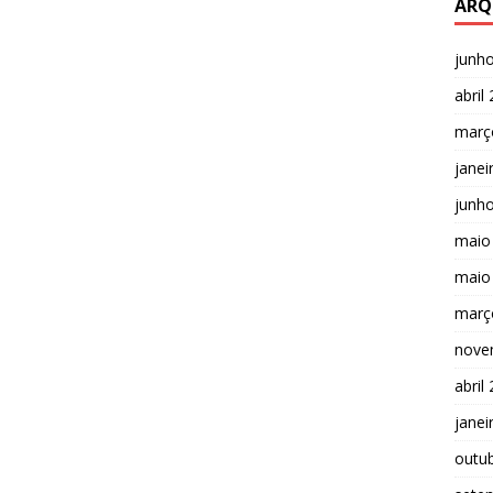
ARQ
junh
abril
març
janei
junh
maio
maio
març
nove
abril
janei
outu