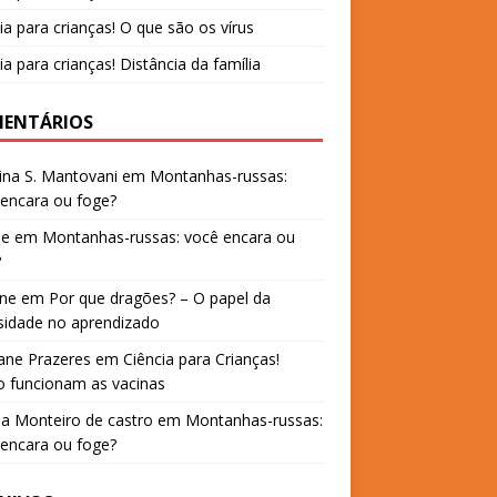
ia para crianças! O que são os vírus
ia para crianças! Distância da família
ENTÁRIOS
ina S. Mantovani
em
Montanhas-russas:
encara ou foge?
ne
em
Montanhas-russas: você encara ou
?
ane
em
Por que dragões? – O papel da
sidade no aprendizado
iane Prazeres
em
Ciência para Crianças!
 funcionam as vacinas
a Monteiro de castro
em
Montanhas-russas:
encara ou foge?