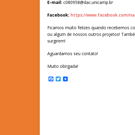
E-mail:
c080958@dac.unicamp.br
Facebook:
https://www.facebook.com/n
Ficamos muito felizes quando recebemos co
ou algum de nossos outros projetos! També
surgirem!
Aguardamos seu contato!
Muito obrigada!
F
T
a
w
c
i
e
t
b
t
o
e
o
r
k