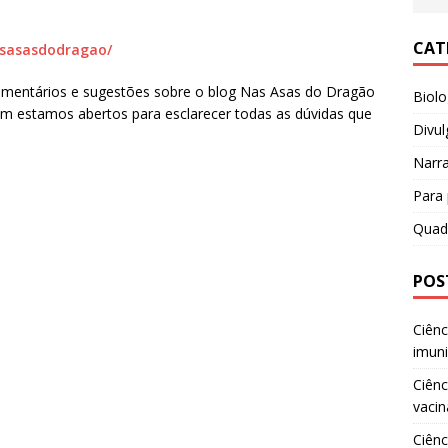
CAT
asasasdodragao/
mentários e sugestões sobre o blog Nas Asas do Dragão
Biol
m estamos abertos para esclarecer todas as dúvidas que
Divul
Narr
Para 
Quad
POS
Ciênc
imun
Ciênc
vacin
Ciênc