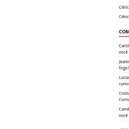
Ciênc
Ciênc
COM
Carol
você 
Jean
foge
Luci
curio
Crist
Como
Camil
você 