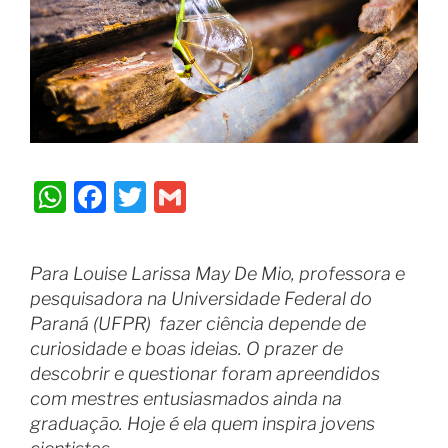
W
F
T
G
h
a
w
m
at
c
itt
ai
Para Louise Larissa May De Mio, professora e
s
e
er
l
pesquisadora na Universidade Federal do
A
b
Paraná (UFPR) fazer ciência depende de
p
o
curiosidade e boas ideias. O prazer de
descobrir e questionar foram apreendidos
p
o
com mestres entusiasmados ainda na
k
graduação. Hoje é ela quem inspira jovens