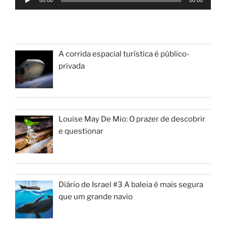
A
b
00:00
00:00
de
p
o
áudio
p
o
k
A corrida espacial turística é público-
privada
Louise May De Mio: O prazer de descobrir
e questionar
Diário de Israel #3 A baleia é mais segura
que um grande navio