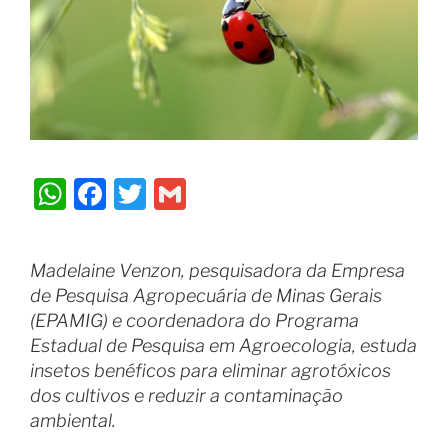
W
F
T
G
h
a
w
m
at
c
itt
ai
Madelaine Venzon, pesquisadora da Empresa
s
e
er
l
de Pesquisa Agropecuária de Minas Gerais
A
b
(EPAMIG) e coordenadora do Programa
p
o
Estadual de Pesquisa em Agroecologia, estuda
insetos benéficos para eliminar agrotóxicos
p
o
dos cultivos e reduzir a contaminação
k
ambiental.