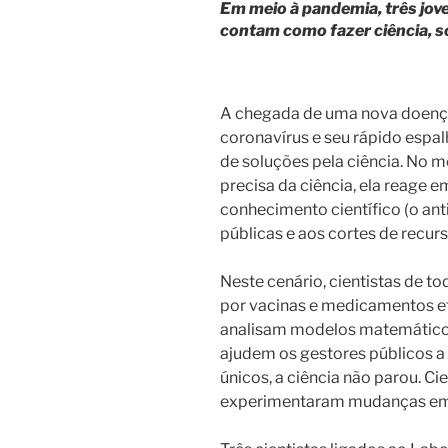
at
c
itt
ai
Em meio à pandemia, três jov
s
e
er
l
contam como fazer ciência, s
A
b
p
o
A chegada de uma nova doença
p
o
coronavírus e seu rápido esp
k
de soluções pela ciência. No
precisa da ciência, ela reage 
conhecimento científico (o anti
públicas e aos cortes de recur
Neste cenário, cientistas de
por vacinas e medicamentos e
analisam modelos matemáticos
ajudem os gestores públicos a 
únicos, a ciência não parou. Ci
experimentaram mudanças em s