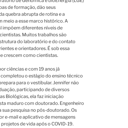
oratório de Genômica e bioEnergia (LGE)
pas de formação, dão seus
a quebra abrupta de rotina e a
m meio a esse marco histórico. A
l impõem diferentes níveis de
cientistas. Muitos trabalhos são
trutura do laboratório e do contato
entes e orientadores. É sob essa
 e crescem como cientistas.
or ciências e com 19 anos já
e completou o estágio do ensino técnico
repara para o vestibular. Jennifer não
duação, participando de diversos
s Biológicas, ela faz iniciação
entista maduro com doutorado. Engenheiro
a sua pesquisa no pós-doutorado. Os
or e-mail e aplicativo de mensagens
 projetos de vida após o COVID-19.