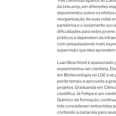
Três cientistas ligados ao Lab
da Unicamp, em diferentes eta
depoimentos sobre os efeitos d
reorganização de suas vidas e
pandemia e o isolamento socia
dificuldades para estes jovens 
práticos e dependem da infraes
com pesquisadores mais experi
supervisão que eles aprendem
Luan Beschtold é apaixonado p
experimentou ser cientista. El
em Biotecnologia no LGE e se p
perde tempo e aproveita a gra
projetos. Graduanda em Ciência
científica. Já Fellipe é um ci
Químico de formação, continu
três concederam entrevistas p
contando a panaceia para seus