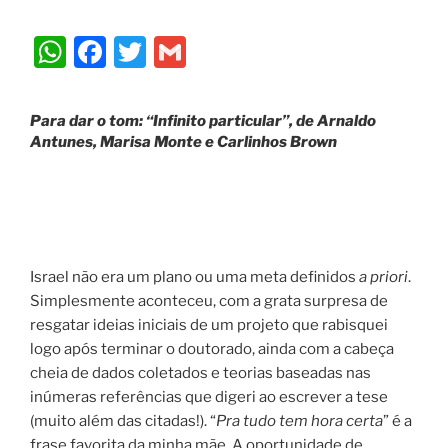
W
F
T
G
h
a
w
m
at
c
itt
ai
Para dar o tom:
“Infinito particular”, de Arnaldo
s
e
er
l
Antunes, Marisa Monte e Carlinhos Brown
A
b
p
o
p
o
k
Israel não era um plano ou uma meta definidos
a priori
.
Simplesmente aconteceu, com a grata surpresa de
resgatar ideias iniciais de um projeto que rabisquei
logo após terminar o doutorado, ainda com a cabeça
cheia de dados coletados e teorias baseadas nas
inúmeras referências que digeri ao escrever a tese
(muito além das citadas!). “
Pra tudo tem hora certa
” é a
frase favorita da minha mãe. A oportunidade de