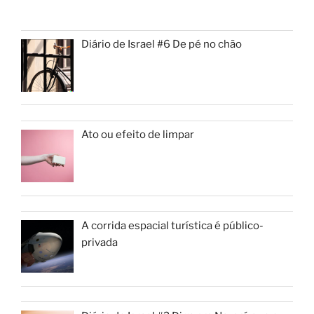
p
o
k
Diário de Israel #6 De pé no chão
Ato ou efeito de limpar
A corrida espacial turística é público-
privada