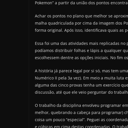
Pokemon” a partir da união dos pontos encontra
Achar os pontos no plano que melhor se aprox
malha quadriculada por cima da imagem dos P
forma original. Após isso, identificava quais as
Essa foi uma das atividades mais replicadas no 
podíamos distribuir folhas e lápis a qualquer
escolhessem dentre as opções iniciais. No fim o
A história já parece legal por si só, mas tem um
Numérico II pela 3a vez). Em meio a muita luta 
alguma das cinco provas tenha um exercício que 
discussão, até que ele veio perguntar do trabalh
O trabalho da disciplina envolveu programar em 
melhor, quebrando a cabeça para programar) che
coisa um pouco “especial”. Peguei as coordenada
e cúbicas em cima destas coordenadas. O trabalh