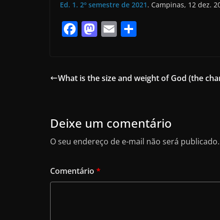
Ed. 1. 2º semestre de 2021
. Campinas, 12 dez. 2
F
M
E
S
a
a
m
h
c
st
ai
ar
e
o
l
e
What is the size and weight of God (the ch
b
d
o
o
o
n
Deixe um comentário
k
O seu endereço de e-mail não será publicado.
Comentário
*