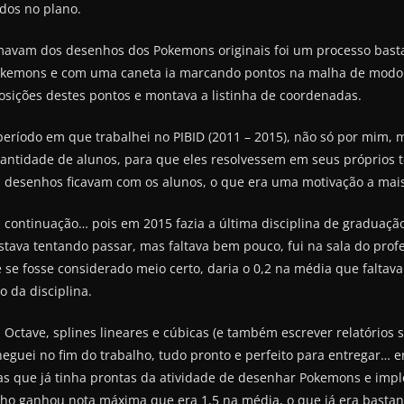
dos no plano.
imavam dos desenhos dos Pokemons originais foi um processo bas
okemons e com uma caneta ia marcando pontos na malha de modo
 posições destes pontos e montava a listinha de coordenadas.
período em que trabalhei no PIBID (2011 – 2015), não só por mim, 
 quantidade de alunos, para que eles resolvessem em seus própri
s desenhos ficavam com os alunos, o que era uma motivação a mais 
a continuação… pois em 2015 fazia a última disciplina de graduação
estava tentando passar, mas faltava bem pouco, fui na sala do prof
se fosse considerado meio certo, daria o 0,2 na média que faltava
o da disciplina.
Octave, splines lineares e cúbicas (e também escrever relatórios
guei no fim do trabalho, tudo pronto e perfeito para entregar… 
s que já tinha prontas da atividade de desenhar Pokemons e imple
o ganhou nota máxima que era 1,5 na média, o que já era bastante 