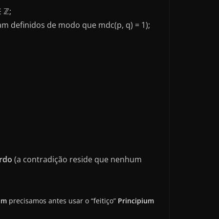
 ℤ;
ram definidos de modo que mdc(p, q) = 1);
rdo
(a contradição reside que nenhum
um
precisamos antes usar o “feitiço”
Principium