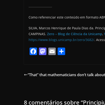
Como referenciar este conteúdo em formato AB
SILVA, Marcos Henrique de Paula Dias da. Princi
CAMPINAS.
Zero – Blog de Ciência da Unicamp
.
https://www.blogs.unicamp.br/zero/3682/
. Aces
F
M
E
S
a
a
m
h
c
st
ai
ar
e
o
l
e
“That” that mathematicians don’t talk abou
b
d
o
o
o
n
8 comentários sobre “
Principi
k