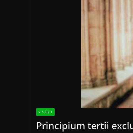
V.7. ED. 1
Principium tertii excl