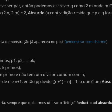
q deve ser par, então podemos escrever q como 2.m onde m ∈
(2.n, 2.m) = 2,
Absurdo
(a contradição reside que p e q fo
essa demonstração já apareceu no post
Demonstrar com charme
)
mos, p1, p2, …, pk;
 k primos);
 é primo e não tem um divisor comum com n;
 de n e n+1, então pj divide [(n+1) – n] = 1, o que é um
Absu
ia, sempre que quisermos utilizar o “feitiço”
Reductio ad absurd