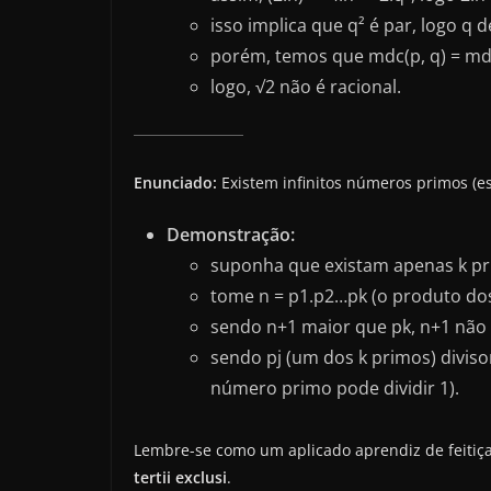
isso implica que q² é par, logo 
porém, temos que mdc(p, q) = mdc
logo, √2 não é racional.
Enunciado:
Existem infinitos números primos (
Demonstração:
suponha que existam apenas k pri
tome n = p1.p2…pk (o produto dos
sendo n+1 maior que pk, n+1 não
sendo pj (um dos k primos) divisor
número primo pode dividir 1).
Lembre-se como um aplicado aprendiz de feitiçar
tertii exclusi
.