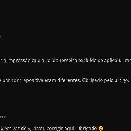
e
a impressão que a Lei do terceiro excluído se aplicou… mas e
por contrapositiva eram diferentes. Obrigado pelo artigo.
ente
 x em vez de y, já vou corrigir aqui. Obrigado