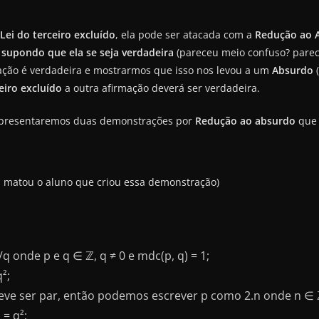
Lei do terceiro excluído
, ela pode ser atacada com a
Redução ao 
a
supondo que ela se seja verdadeira
(pareceu meio confuso? parec
ção é verdadeira e mostrarmos que isso nos levou a um
Absurdo
(
ceiro excluído
a outra afirmação deverá ser verdadeira.
, apresentaremos duas demonstrações por
Redução ao absurdo
que 
as matou o aluno que criou essa demonstração)
q onde p e q ∈ ℤ, q ≠ 0 e mdc(p, q) = 1;
q²;
 deve ser par, então podemos escrever p como 2.n onde n ∈ 
 = q²;