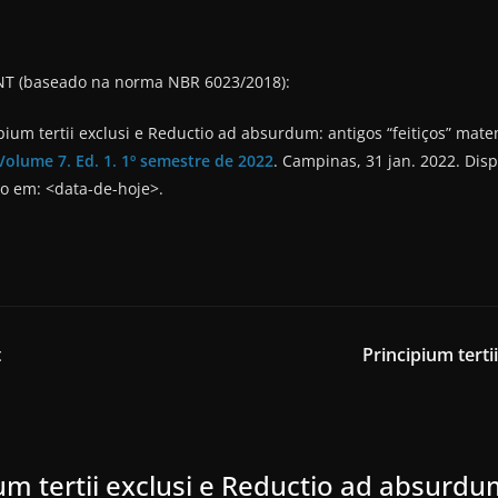
NT (baseado na norma NBR 6023/2018):
pium tertii exclusi e Reductio ad absurdum: antigos “feitiços” mat
Volume 7. Ed. 1. 1º semestre de 2022
. Campinas, 31 jan. 2022. Dis
so em: <data-de-hoje>.
t
Principium tert
um tertii exclusi e Reductio ad absurdum