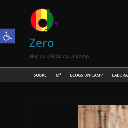
Abrir a barra de ferramentas
Zero
Blog de Ciência da Unicamp
SOBRE
M³
BLOGS UNICAMP
LABORA