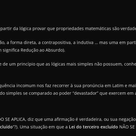
partir da lógica provar que propriedades matemáticas são verdade
ão, a forma direta, a contrapositiva, a indutiva … mas uma em pa
 significa Redução ao Absurdo).
arte de um princípio que as lógicas mais simples não possuem, con
quência incomum nos faz recorrer à sua pronúncia em Latim e mai
olado simples se comparado ao poder “devastador” que exercem em
SE APLICA, diz que uma afirmação é verdadeira, ou sua negação é
xcluído
“?). Uma situação em que a
Lei do terceiro excluído
NÃO SE A