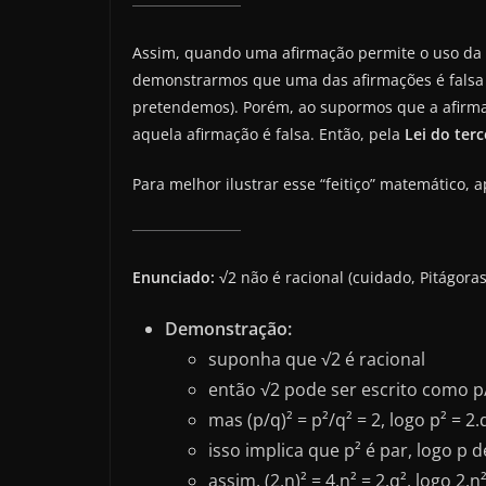
Assim, quando uma afirmação permite o uso da
demonstrarmos que uma das afirmações é fals
pretendemos). Porém, ao supormos que a afirma
aquela afirmação é falsa. Então, pela
Lei do ter
Para melhor ilustrar esse “feitiço” matemático
Enunciado:
√2 não é racional (cuidado, Pitágor
Demonstração:
suponha que √2 é racional
então √2 pode ser escrito como p/
mas (p/q)² = p²/q² = 2, logo p² = 2.
isso implica que p² é par, logo p
assim, (2.n)² = 4.n² = 2.q², logo 2.n²