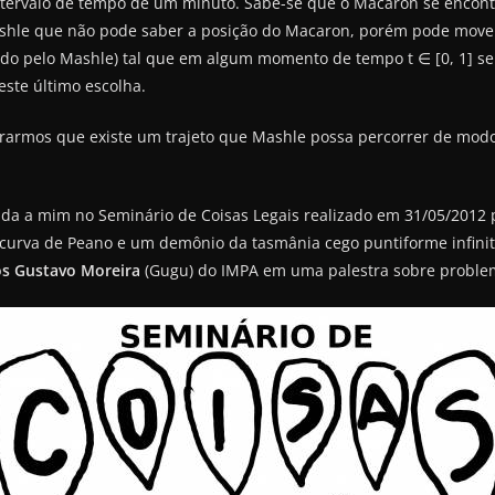
m intervalo de tempo de um minuto. Sabe-se que o Macaron se enco
ashle que não pode saber a posição do Macaron, porém pode move
ido pelo Mashle) tal que em algum momento de tempo t ∈ [0, 1] se o
ste último escolha.
rarmos que existe um trajeto que Mashle possa percorrer de mo
ada a mim no Seminário de Coisas Legais realizado em 31/05/2012
“A curva de Peano e um demônio da tasmânia cego puntiforme infini
os Gustavo Moreira
(Gugu) do IMPA em uma palestra sobre problema