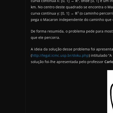
curva contínua λ: [0, 1] → ℝ², onde [0, 1] é u
km. No centro deste quadrado se encontra o M
curva contínua γ: [0, 1] → ℝ² (o caminho percorr
pega o Macaron independente do caminho que e
De forma resumida, o problema pede para most
que ele percorra.
A ideia da solução desse problema foi apresent
(
http://legal.icmc.usp.br/doku.php
) intitulado 
solução foi-lhe apresentada pelo professor
Carl