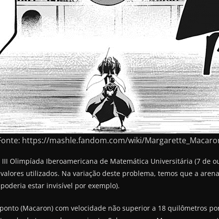
Fonte: https://mashle.fandom.com/wiki/Margarette_Macaro
III Olimpíada Iberoamericana de Matemática Universitária (7 de ou
s valores utilizados. Na variação deste problema, temos que a ar
oderia estar invisível por exemplo).
onto (Macaron) com velocidade não superior a 18 quilômetros po