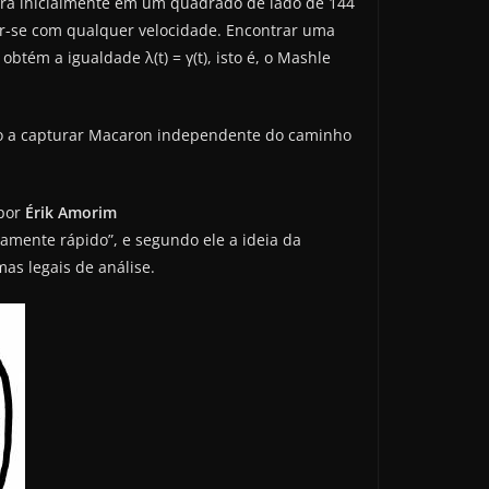
ntra inicialmente em um quadrado de lado de 144
r-se com qualquer velocidade. Encontrar uma
btém a igualdade λ(t) = γ(t), isto é, o Mashle
do a capturar Macaron independente do caminho
 por
Érik Amorim
tamente rápido”, e segundo ele a ideia da
s legais de análise.