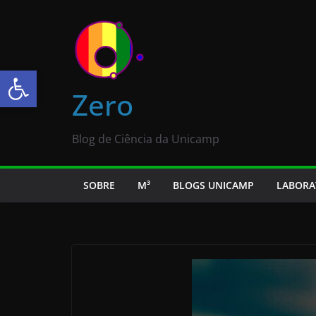
Abrir a barra de ferramentas
Zero
Blog de Ciência da Unicamp
SOBRE
M³
BLOGS UNICAMP
LABORA