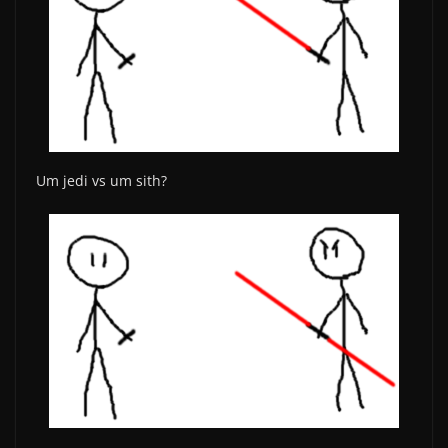
Um jedi vs um sith?