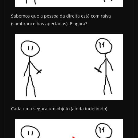
Sabemos que a pessoa da direita está com raiva
(sombrancelhas apertadas). E agora?
Cada uma segura um objeto (ainda indefinido).