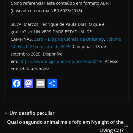
Como referenciar este conteúdo em formato ABNT
(baseado na norma NBR 6023/2018):
SILVA, Marcos Henrique de Paula Dias. O que é
gráfico?.
In
: UNIVERSIDADE ESTADUAL DE
CAMPINAS.
Zero – Blog de Ciência da Unicamp
.
Volume
14. Ed. 1. 2º semestre de 2025
. Campinas, 18 de
setembro 2025. Disponível
em:
https://www.blogs.unicamp.br/zero/6049/
. Acesso
em: <data-de-hoje>.
F
M
E
S
a
a
m
h
c
st
ai
ar
e
o
l
e
Um desafio peculiar
b
d
Qual o segundo animal mais fofo em Nyaight of the
o
o
Living Cat?