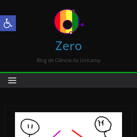
Abrir a barra de ferramentas
Zero
Blog de Ciência da Unicamp